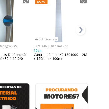
NOVO
NOVO
›
419 interessados
321 interes
tenegro - RS
ID: 93446 | Diadema - SP
ID: 98922 | 
19 un
1 un
inais De Conexão
Canal de Cabos K2 150100S – 2M
Barrament
61439-1 10-2/0
x 150mm x 100mm
Icom IC/BN
1x1/8 Pol