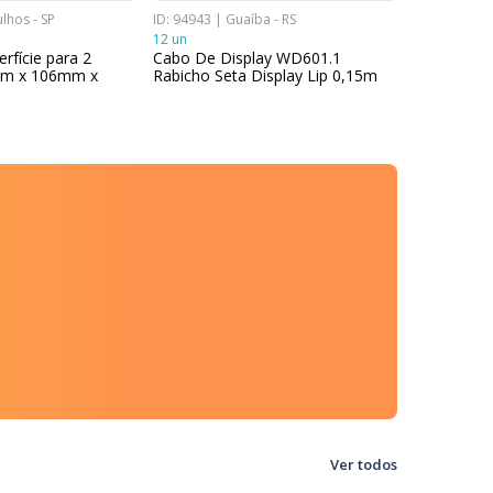
lhos - SP
ID: 94943 | Guaíba - RS
ID: 96262 | 
12 un
11 un
rfície para 2
Cabo De Display WD601.1
Consola Su
m x 106mm x
Rabicho Seta Display Lip 0,15m
77973 Alum
Ver todos