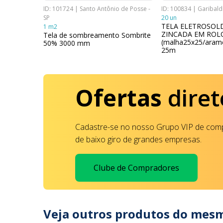
- RS
ID: 101724 | Santo Antônio de Posse -
ID: 100834 | Garibaldi
SP
20 un
scara De
TELA ELETROSOL
1 m2
ZINCADA EM ROL
Tela de sombreamento Sombrite
(malha25x25/arame
50% 3000 mm
25m
Ofertas
diret
Cadastre-se no nosso Grupo VIP de comp
de baixo giro de grandes empresas.
Clube de Compradores
Veja outros produtos do mes