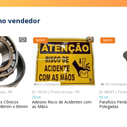
mo vendedor
NOVO
NOVO
652 interessados
476 interessados
ssa - PR
ID: 76150 | Ponta Grossa - PR
ID: 90567 | Ponta
20 un
83 un
s Cônicos
Adesivo Risco de Acidentes com
Parafuso Fenda
 40mm x 90mm
as Mãos
Polegadas