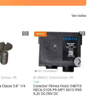
Ver todos
NOVO
NOVO
›
421 interessados
487 interes
 Grossa - PR
ID: 98929 | Ponta Grossa - PR
ID: 76151 | 
1 un
1 un
 Classe 5.8'' 1/4
Conector Fêmea Festo 548719
Cilindro P
NECA-S1G9-P9-MP1 K613 IP65
SMC CDM2
9,2V DC/30V DC
1.0MPa Aço