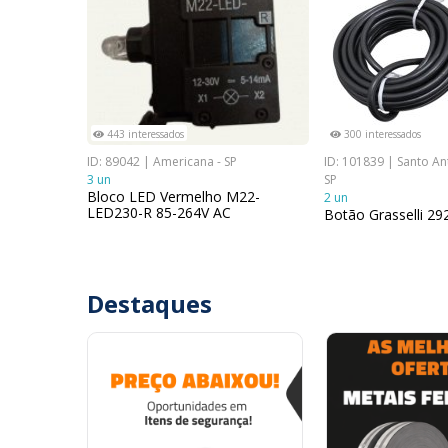
443 interessados
300 interessados
ID: 89042 | Americana - SP
ID: 101839 | Santo An
3 un
SP
Bloco LED Vermelho M22-
2 un
LED230-R 85-264V AC
Botão Grasselli 2
Destaques