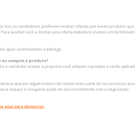
por isso os vendedores preferem receber ofertas por esses produtos que e
 Para auxiliar você a montar uma oferta matadora criamos um termômetro 
dor após confirmarmos a entrega.
ue eu comprei o produto?
e o vendedor aceitar a proposta você adquire o produto e serão aplicad
indústria que por algum motivo não fazem mais parte do seu processo pro
erar espaço e recuperar parte do seu investimento com a negociação.
ue aqui para denunciar.