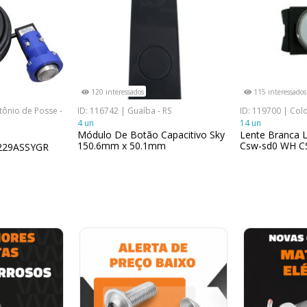
120 interessados
115 interessados
tônio de Posse -
ID: 116742 | Guaíba - RS
ID: 119700 | Col
4 un
14 un
Módulo De Botão Capacitivo Sky
Lente Branca L
150.6mm x 50.1mm
Csw-sd0 WH 
9229ASSYGR