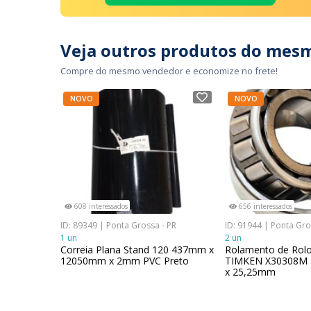
Veja outros produtos do mes
Compre do mesmo vendedor e economize no frete!
NOVO
NOVO
608 interessados
656 interessados
ID: 89349 | Ponta Grossa - PR
ID: 91944 | Ponta Gro
1 un
2 un
Correia Plana Stand 120 437mm x
Rolamento de Rolo
12050mm x 2mm PVC Preto
TIMKEN X30308M
x 25,25mm