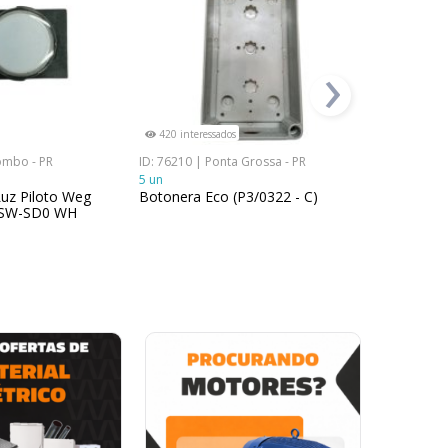
›
420 interessados
402 interes
ombo - PR
ID: 76210 | Ponta Grossa - PR
ID: 101836 |
5 un
SP
uz Piloto Weg
Botonera Eco (P3/0322 - C)
1 un
CSW-SD0 WH
Botão De 
Com Cabo 
21360T4 2