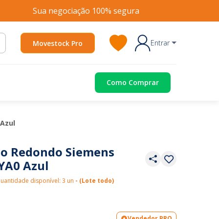
Sua negociação 100% segura
Entrar
Movestock Pro
Como Comprar
Azul
o Redondo Siemens
YA0 Azul
uantidade disponível: 3 un
- (Lote todo)
Vendedor PRO