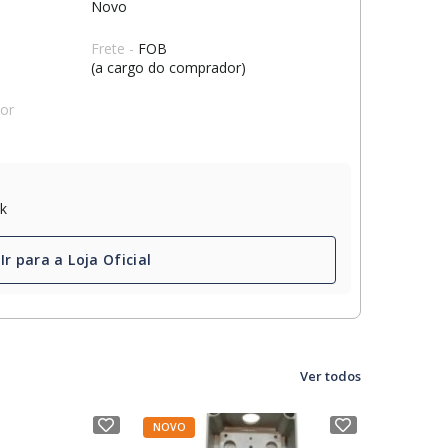
Novo
Frete -
FOB
(a cargo do comprador)
dor
ck
Ir para a Loja Oficial
Ver todos
NOVO
NOVO