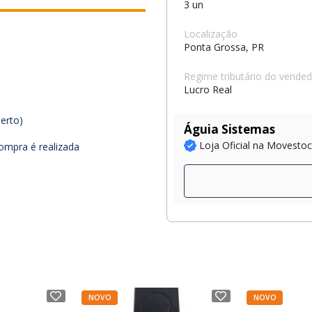
3 un
Localização
Ponta Grossa, PR
Regime tributário do vende
Lucro Real
erto)
Águia Sistemas
Loja Oficial na Movesto
ompra é realizada
NOVO
NOVO