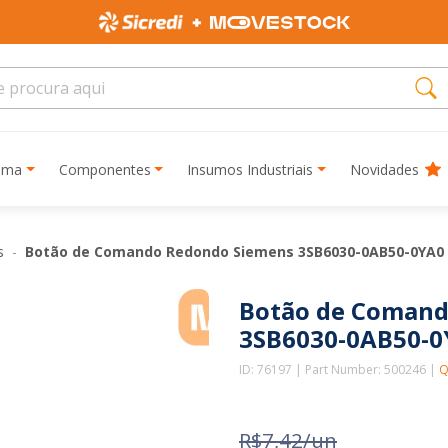
rima
Componentes
Insumos Industriais
Novidades
as
Botão de Comando Redondo Siemens 3SB6030-0AB50-0YA0 
Botão de Comand
3SB6030-0AB50-0
ID: 76197 | Part Number: 500246 |
Q
R$7,42/un