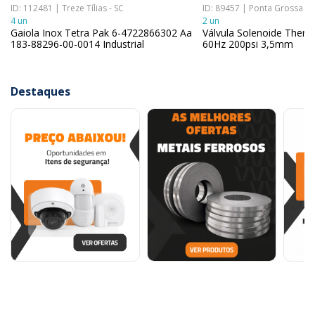
ID: 112481 | Treze Tílias - SC
ID: 89457 | Ponta Grossa - 
4 un
2 un
Gaiola Inox Tetra Pak 6-4722866302 Aa
Válvula Solenoide Ther
183-88296-00-0014 Industrial
60Hz 200psi 3,5mm
Destaques