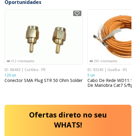
Oportunidades
NOVO
NOVO
412 interessados
295 interessados
ID: 88463 | Curitiba - PR
ID: 93345 | Guaíba - RS
120 un
5 un
Conector SMA Plug STR 50 Ohm Solder
Cabo De Rede WD11.1 E
De Manobra Cat7 S/ftp
Ofertas
direto no seu
WHATS!