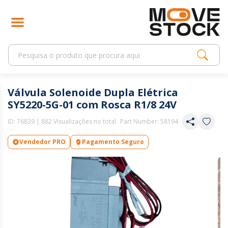
Válvula Solenoide Dupla Elétrica
SY5220-5G-01 com Rosca R1/8 24V
ID:
76839
| 882 Visualizações no total
Part Number: 58194
Vendedor PRO
Pagamento Seguro