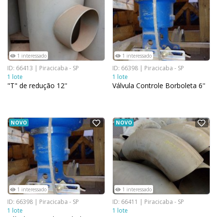
1 interessado
1 interessado
ID: 66413 | Piracicaba - SP
ID: 66398 | Piracicaba - SP
1 lote
1 lote
"T" de redução 12''
Válvula Controle Borboleta 6''
NOVO
NOVO
1 interessado
1 interessado
ID: 66398 | Piracicaba - SP
ID: 66411 | Piracicaba - SP
1 lote
1 lote