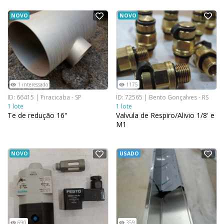
NOVO
NOVO
1 interessado
1175
ID: 66415 | Piracicaba - SP
ID: 72565 | Bento Gonçalves - RS
1 lote
1 lote
Te de redução 16"
Valvula de Respiro/Alivio 1/8' e
M1
NOVO
USADO
690
359