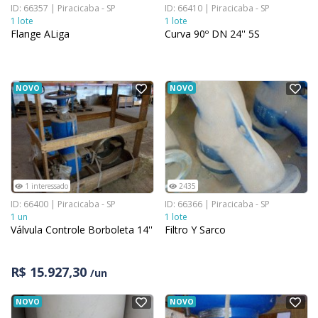
ID: 66357 | Piracicaba - SP
ID: 66410 | Piracicaba - SP
1 lote
1 lote
Flange ALiga
Curva 90º DN 24'' 5S
NOVO
NOVO
1 interessado
2435
ID: 66400 | Piracicaba - SP
ID: 66366 | Piracicaba - SP
1 un
1 lote
Válvula Controle Borboleta 14''
Filtro Y Sarco
R$ 15.927,30
/un
NOVO
NOVO