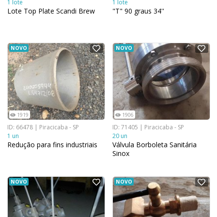
1 lote
1 lote
Lote Top Plate Scandi Brew
"T" 90 graus 34''
NOVO
NOVO
1919
1906
ID: 66478 | Piracicaba - SP
ID: 71405 | Piracicaba - SP
1 un
20 un
Redução para fins industriais
Válvula Borboleta Sanitária
Sinox
NOVO
NOVO