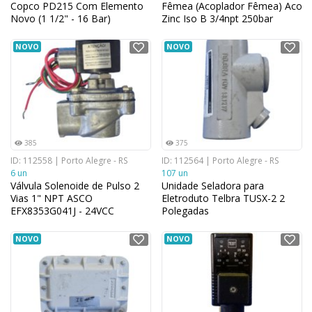
Copco PD215 Com Elemento
Fêmea (Acoplador Fêmea) Aco
Novo (1 1/2" - 16 Bar)
Zinc Iso B 3/4npt 250bar
NOVO
NOVO
385
375
ID: 112558 | Porto Alegre - RS
ID: 112564 | Porto Alegre - RS
6 un
107 un
Válvula Solenoide de Pulso 2
Unidade Seladora para
Vias 1" NPT ASCO
Eletroduto Telbra TUSX-2 2
EFX8353G041J - 24VCC
Polegadas
NOVO
NOVO