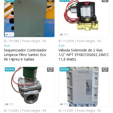
321
317
ID: 101380 | Porto Alegre - RS
ID: 112559 | Porto Alegre - RS
4 un
4 un
Sequenciador Controlador
Válvula Solenoide de 2 Vias
Limpeza Filtro Santec Eco
1/2" NPT EFX8210G002 24VCC
V6.14prez 6 Saídas
11,6 Watts
NOVO
NOVO
315
313
ID: 112561 | Porto Alegre - RS
ID: 112587 | Porto Alegre - RS