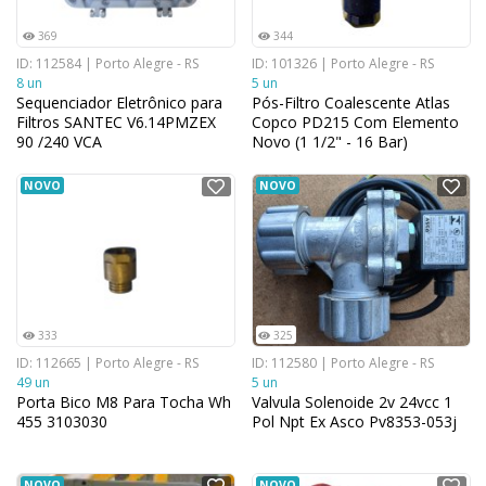
369
344
ID: 112584 | Porto Alegre - RS
ID: 101326 | Porto Alegre - RS
8 un
5 un
Sequenciador Eletrônico para
Pós-Filtro Coalescente Atlas
Filtros SANTEC V6.14PMZEX
Copco PD215 Com Elemento
90 /240 VCA
Novo (1 1/2" - 16 Bar)
NOVO
NOVO
333
325
ID: 112665 | Porto Alegre - RS
ID: 112580 | Porto Alegre - RS
49 un
5 un
Porta Bico M8 Para Tocha Wh
Valvula Solenoide 2v 24vcc 1
455 3103030
Pol Npt Ex Asco Pv8353-053j
NOVO
NOVO