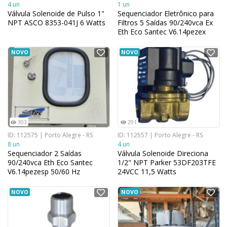
4 un
1 un
Válvula Solenoide de Pulso 1"
Sequenciador Eletrônico para
NPT ASCO 8353-041J 6 Watts
Filtros 5 Saídas 90/240vca Ex
Eth Eco Santec V6.14pezex
NOVO
NOVO
303
291
ID: 112575 | Porto Alegre - RS
ID: 112557 | Porto Alegre - RS
8 un
4 un
Sequenciador 2 Saídas
Válvula Solenoide Direciona
90/240vca Eth Eco Santec
1/2" NPT Parker 53DF203TFE
V6.14pezesp 50/60 Hz
24VCC 11,5 Watts
NOVO
NOVO