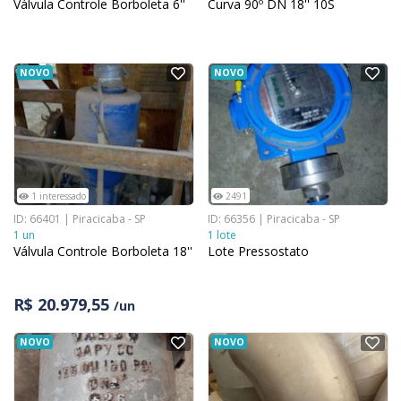
Válvula Controle Borboleta 6''
Curva 90º DN 18'' 10S
NOVO
NOVO
1 interessado
2491
ID: 66401 | Piracicaba - SP
ID: 66356 | Piracicaba - SP
1 un
1 lote
Válvula Controle Borboleta 18''
Lote Pressostato
R$ 20.979,55
/un
NOVO
NOVO