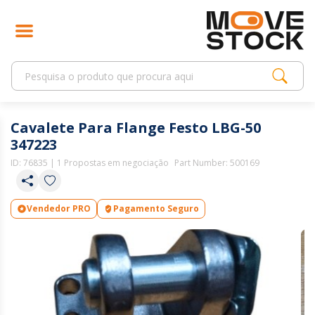
Cavalete Para Flange Festo LBG-50
347223
ID:
76835
| 1 Propostas em negociação
Part Number: 500169
Vendedor PRO
Pagamento Seguro