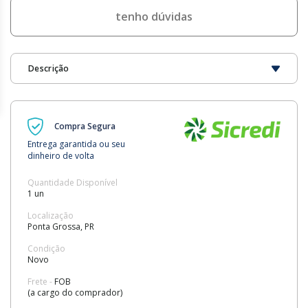
tenho dúvidas
Descrição
Compra Segura
Entrega garantida ou seu
dinheiro de volta
Quantidade Disponível
1 un
Localização
Ponta Grossa, PR
Condição
Novo
Frete -
FOB
(a cargo do comprador)