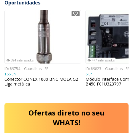
Oportunidades
NOVO
NOVO
384 interessados
477 interessados
ID: 89754 | Guarulhos - SP
ID: 89823 | Guarulhos - SP
166 un
6 un
Conector CONEX 1000 BNC MOLA G2
Módulo Interface Comu
Liga metálica
B450 F01U323797
Ofertas
direto no seu
WHATS!