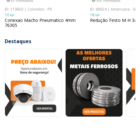
83 interessados
456 interessados
ID: 119603 | Colombo - PR
ID: 88924 | Americana - SP
10 un
18 un
Conexao Macho Pneumatico 4mm
Redução Festo M-H 3/4 
76305
Destaques