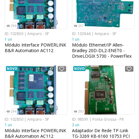
294
257
ID: 102850 | Amparo - SP
ID: 102844 | Amparo - SP
1 un
1 un
Módulo Interface POWERLINK
Módulo Ethernet/IP Allen-
B&R Automation AC112
Bradley 20D-DL2-ENET0 -
DriveLOGIX 5730 - PowerFlex
700S
NOVO
NOVO
294
293
ID: 102850 | Amparo - SP
ID: 98591 | Ponta Grossa - PR
1 un
3 un
Módulo Interface POWERLINK
Adaptador De Rede TP-Link
B&R Automation AC112
TG-3269 KB-6160 10753 PCI