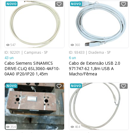
NOVO
NOVO
547
360
ID: 92201 | Campinas - SP
ID: 93433 | Diadema - SP
43 un
6 un
Cabo Siemens SINAMICS
Cabo de Extensão USB 2.0
DRIVE-CLiQ 6SL3060-4AF10-
971747-62 1,8m USB A
0AA0 IP20/IP20 1,45m
Macho/Fêmea
NOVO
NOVO
354
464