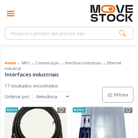
Home
→
MRO
→
Comunicação
→
Interfaces industriais
→
Ethernet
industrial
Interfaces industriais
17 resultados encontrados
Filtros
Ordenar por:
NOVO
NOVO