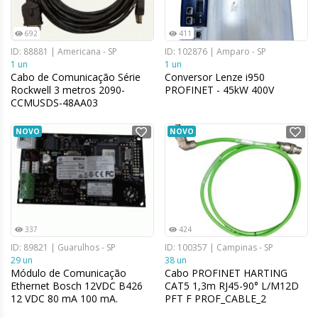
692
411
ID: 88881 | Americana - SP
ID: 102876 | Amparo - SP
1 un
1 un
Cabo de Comunicação Série
Conversor Lenze i950
Rockwell 3 metros 2090-
PROFINET - 45kW 400V
CCMUSDS-48AA03
NOVO
NOVO
337
424
ID: 89821 | Guarulhos - SP
ID: 100357 | Campinas - SP
29 un
38 un
Módulo de Comunicação
Cabo PROFINET HARTING
Ethernet Bosch 12VDC B426
CAT5 1,3m RJ45-90° L/M12D
12 VDC 80 mA 100 mA.
PFT F PROF_CABLE_2