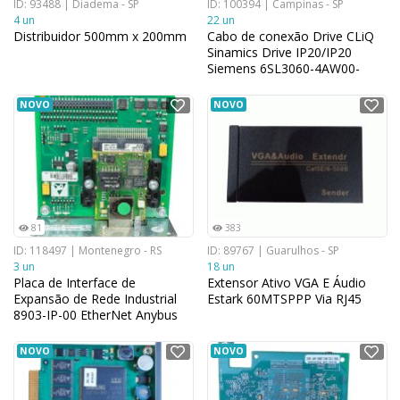
ID: 93488 | Diadema - SP
ID: 100394 | Campinas - SP
4 un
22 un
Distribuidor 500mm x 200mm
Cabo de conexão Drive CLiQ
Sinamics Drive IP20/IP20
Siemens 6SL3060-4AW00-
0AA0 1,20m
NOVO
NOVO
81
383
ID: 118497 | Montenegro - RS
ID: 89767 | Guarulhos - SP
3 un
18 un
Placa de Interface de
Extensor Ativo VGA E Áudio
Expansão de Rede Industrial
Estark 60MTSPPP Via RJ45
8903-IP-00 EtherNet Anybus
NOVO
NOVO