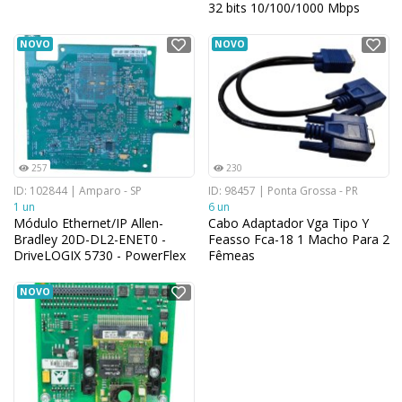
32 bits 10/100/1000 Mbps
NOVO
NOVO
257
230
ID: 102844 | Amparo - SP
ID: 98457 | Ponta Grossa - PR
1 un
6 un
Módulo Ethernet/IP Allen-
Cabo Adaptador Vga Tipo Y
Bradley 20D-DL2-ENET0 -
Feasso Fca-18 1 Macho Para 2
DriveLOGIX 5730 - PowerFlex
Fêmeas
700S
NOVO