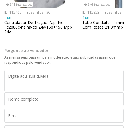
311 interessados
346 interessados
ID: 112469 | Treze Tílias - SC
ID: 112853 | Treze Tílias - S
1 un
4 un
Controlador De Tração Zapi Inc
Tubo Conduite Tf-mini G
Fc2086c-na.na-co 24v/150+150 Mpb
Com Rosca 21,0mm x 
24v
Pergunte ao vendedor
As mensagens passam pela moderação e são publicadas assim que
respondidas pelo vendedor.