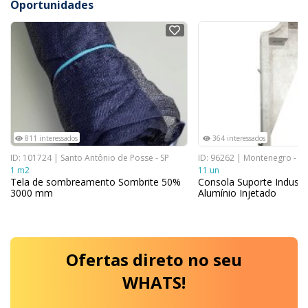
Oportunidades
NOVO
NOVO
811 interessados
364 interessados
ID: 101724 | Santo Antônio de Posse - SP
ID: 96262 | Montenegro - RS
1 m2
11 un
Tela de sombreamento Sombrite 50%
Consola Suporte Industr
3000 mm
Alumínio Injetado
Ofertas
direto no seu
WHATS!