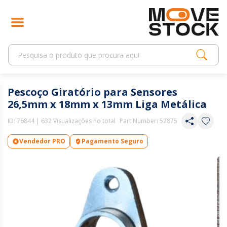
Pescoço Giratório para Sensores
26,5mm x 18mm x 13mm Liga Metálica
ID:
76844
| 632 Visualizações no total
Part Number: 52875
Vendedor PRO
Pagamento Seguro