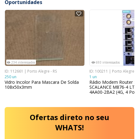
Oportunidades
NOVO
NOVO
234 interessados
693 interessados
ID: 112661 | Porto Alegre - RS
ID: 100211 | Porto Alegre - 
250 un
1 un
Vidro Incolor Para Mascara De Solda
Rádio Modem Router S
108x50x3mm
SCALANCE M876-4 LTE 
4AA00-2BA2 (4G, 4 Port
Ofertas
direto no seu
WHATS!