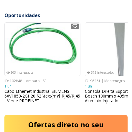
Oportunidades
NOVO
NOVO
303 interessados
375 interessados
ID: 102848 | Amparo - SP
ID: 96261 | Montenegro - RS
1 un
1 un
Cabo Ethernet Industrial SIEMENS
Consola Direita Suporte 
6XV1850-2GH20 $2 \text{m}$ RJ45/RJ45
Bosch 100mm x 495m 
- Verde PROFINET
Alumínio Injetado
Ofertas
direto no seu