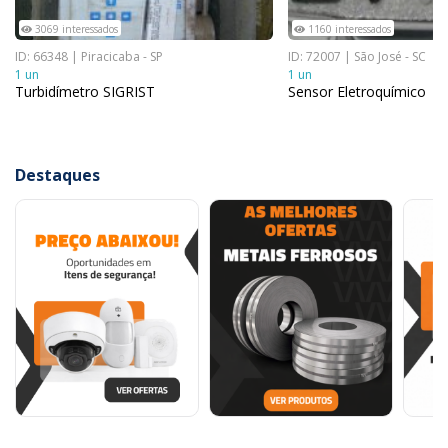
3069 interessados
1160 interessados
ID: 66348 | Piracicaba - SP
ID: 72007 | São José - SC
1 un
1 un
Turbidímetro SIGRIST
Sensor Eletroquímico
Destaques