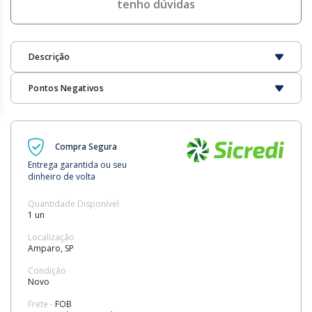
tenho dúvidas
Descrição
Pontos Negativos
Compra Segura
Entrega garantida ou seu
dinheiro de volta
Quantidade Disponível
1 un
Localização
Amparo, SP
Condição
Novo
Frete -
FOB