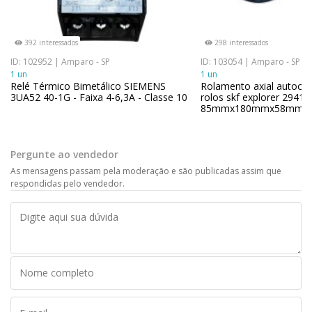
392 interessados
298 interessados
ID: 102952 | Amparo - SP
ID: 103054 | Amparo - SP
1 un
1 un
Relé Térmico Bimetálico SIEMENS
Rolamento axial autoc
3UA52 40-1G - Faixa 4-6,3A - Classe 10
rolos skf explorer 29417
85mmx180mmx58mm
Pergunte ao vendedor
As mensagens passam pela moderação e são publicadas assim que
respondidas pelo vendedor.