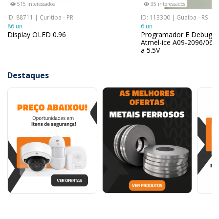
515 interessados
35 interessados
ID: 88711 | Curitiba - PR
ID: 113300 | Guaíba - RS
86 un
6 un
Display OLED 0.96
Programador E Debugge
Atmel-ice A09-2096/06 
a 5.5V
Destaques