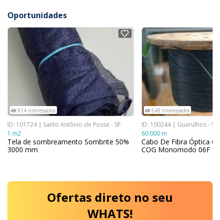
Oportunidades
NOVO
NOVO
814 interessados
649 interessados
ID: 101724 | Santo Antônio de Posse - SP
ID: 100244 | Guarulhos - SP
1 m2
60.000 m
Tela de sombreamento Sombrite 50%
Cabo De Fibra Óptica 
3000 mm
COG Monomodo 06F Pr
Ofertas
direto no seu
WHATS!