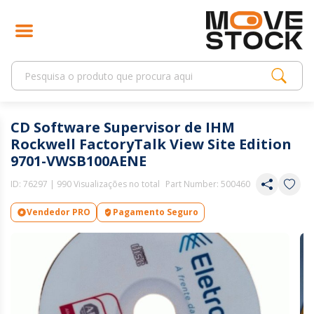
CD Software Supervisor de IHM
Rockwell FactoryTalk View Site Edition
9701-VWSB100AENE
ID:
76297
| 990 Visualizações no total
Part Number: 500460
Vendedor PRO
Pagamento Seguro