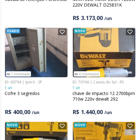
220V DEWALT D25831K
R$ 3.173,00
/un
USADO
NOVO
1 interessado
4 interessados
ID: 69794 | Iperó - SP
ID: 70766 | Caxias do Sul - RS
1 un
1 un
Cofre 3 segredos
chave de impacto 12 2700bpm
710w 220v dewalt 292
R$ 400,00
R$ 1.440,00
/un
/un
NOVO
NOVO