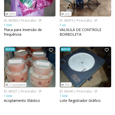
3090
2651
ID: 66389 | Piracicaba - SP
ID: 66479 | Piracicaba - SP
1 lote
1 un
Placa para Inversão de
VALVULA DE CONTROLE
frequência
BORBOLETA
NOVO
NOVO
3 interessados
3062
ID: 66327 | Piracicaba - SP
ID: 66346 | Piracicaba - SP
1 lote
1 lote
Acoplamento Elástico
Lote Registrador Gráfico