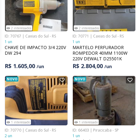
2 interessados
2 interessados
ID: 70767 | Caxias do Sul - RS
ID: 70771 | Caxias do Sul - RS
1 un
1 un
CHAVE DE IMPACTO 3/4 220V
MARTELO PERFURADOR
DW 294
ROMPEDOR 40MM 1100W
220V DEWALT D25501K
R$ 1.605,00
R$ 2.804,00
/un
/un
NOVO
NOVO
1 interessado
1 interessado
ID: 70770 | Caxias do Sul - RS
ID: 66403 | Piracicaba - SP
2 un
1 un