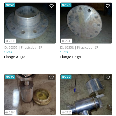
NOVO
NOVO
2838
2948
ID: 66357 | Piracicaba - SP
ID: 66358 | Piracicaba - SP
1 lote
1 lote
Flange ALiga
Flange Cego
NOVO
NOVO
2964
2722