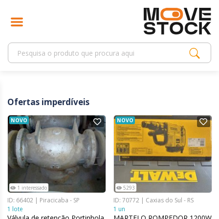
Ofertas imperdíveis
NOVO
NOVO
1 interessado
5293
ID: 66402 | Piracicaba - SP
ID: 70772 | Caxias do Sul - RS
1 lote
1 un
Válvula de retenção Portinhola
MARTELO ROMPEDOR 1200W