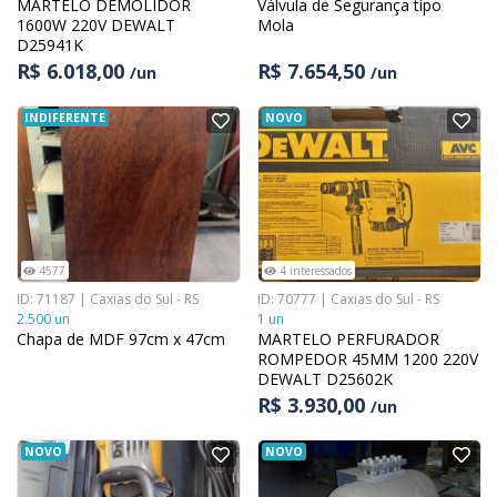
MARTELO DEMOLIDOR
Válvula de Segurança tipo
1600W 220V DEWALT
Mola
D25941K
R$ 6.018,00
R$ 7.654,50
/un
/un
INDIFERENTE
NOVO
4577
4 interessados
ID: 71187 | Caxias do Sul - RS
ID: 70777 | Caxias do Sul - RS
2.500 un
1 un
Chapa de MDF 97cm x 47cm
MARTELO PERFURADOR
ROMPEDOR 45MM 1200 220V
DEWALT D25602K
R$ 3.930,00
/un
NOVO
NOVO