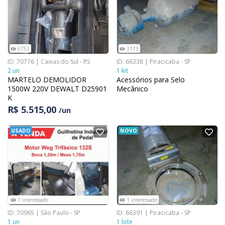
6753
3173
ID: 70776 | Caxias do Sul - RS
ID: 66338 | Piracicaba - SP
2 un
1 kit
MARTELO DEMOLIDOR
Acessórios para Selo
1500W 220V DEWALT D25901
Mecânico
K
R$ 5.515,00
/un
USADO
NOVO
1 interessado
1 interessado
ID: 70965 | São Paulo - SP
ID: 66391 | Piracicaba - SP
1 un
1 lote