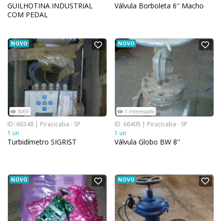
GUILHOTINA INDUSTRIAL
Válvula Borboleta 6'' Macho
COM PEDAL
NOVO
NOVO
3069
1 interessado
ID: 66348 | Piracicaba - SP
ID: 66405 | Piracicaba - SP
1 un
1 un
Turbidímetro SIGRIST
Válvula Globo BW 8''
NOVO
NOVO