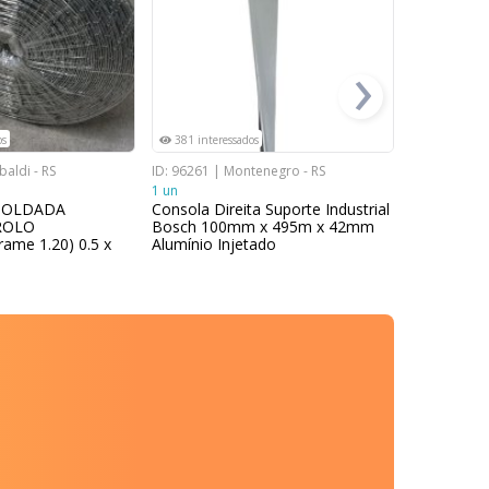
›
os
381 interessados
367 intere
baldi - RS
ID: 96261 | Montenegro - RS
ID: 96262 | 
1 un
11 un
SOLDADA
Consola Direita Suporte Industrial
Consola Su
ROLO
Bosch 100mm x 495m x 42mm
77973 Alum
ame 1.20) 0.5 x
Alumínio Injetado