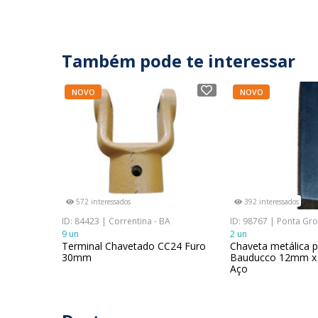
Também pode te interessar
NOVO
NOVO
572 interessados
392 interessados
ID: 84423 | Correntina - BA
ID: 98767 | Ponta Gro
9 un
2 un
Terminal Chavetado CC24 Furo
Chaveta metálica p
30mm
Bauducco 12mm 
Aço