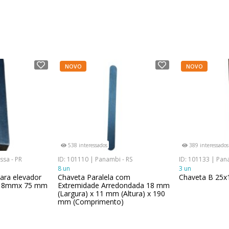
NOVO
NOVO
538 interessados
389 interessados
ssa - PR
ID: 101110 | Panambi - RS
ID: 101133 | Pan
8 un
3 un
ara elevador
Chaveta Paralela com
Chaveta B 25x
x 8mmx 75 mm
Extremidade Arredondada 18 mm
(Largura) x 11 mm (Altura) x 190
mm (Comprimento)