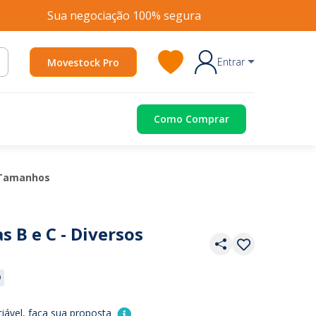
Sua negociação 100% segura
Entrar
Movestock Pro
Como Comprar
s Tamanhos
s B e C - Diversos
iável, faça sua proposta