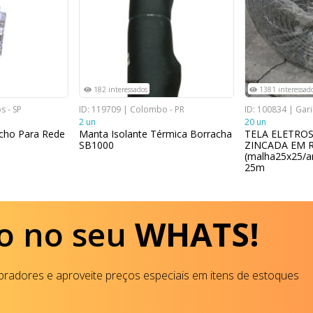
182 interessados
1381 interessad
s - SP
ID: 119709 | Colombo - PR
ID: 100834 | Gari
2 un
20 un
cho Para Rede
Manta Isolante Térmica Borracha
TELA ELETRO
SB1000
ZINCADA EM 
(malha25x25/ar
25m
o no seu
WHATS!
radores e aproveite preços especiais em itens de estoques