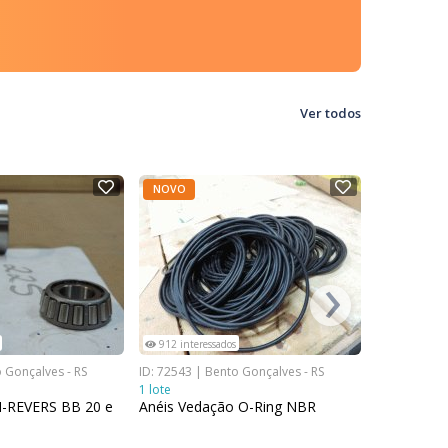
Ver todos
NOVO
NOVO
›
912 interessados
1164 inter
o Gonçalves - RS
ID: 72543 | Bento Gonçalves - RS
ID: 72551 | 
1 lote
1 lote
-REVERS BB 20 e
Anéis Vedação O-Ring NBR
Tampão L