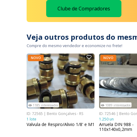
Clube de Compradores
Veja outros produtos do mes
Compre do mesmo vendedor e economize no frete!
NOVO
NOVO
1185 interessados
1089 interessados
ID: 72565 | Bento Gonçalves - RS
ID: 72546 | Bento Gon
1 lote
1.250 un
Valvula de Respiro/Alivio 1/8' e M1
Arruela DIN 988 -
110x140x0,2mm