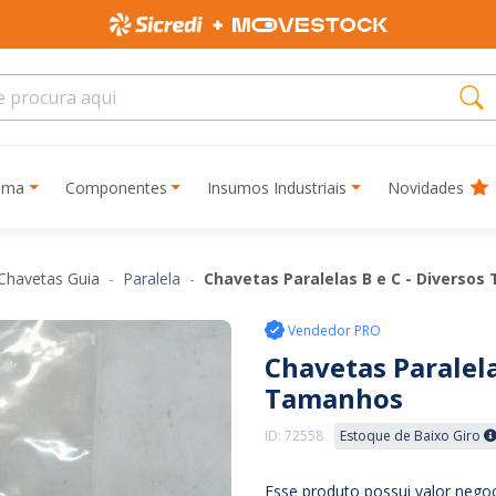
rima
Componentes
Insumos Industriais
Novidades
 Chavetas Guia
Paralela
Chavetas Paralelas B e C - Diverso
Vendedor PRO
Chavetas Paralela
Tamanhos
ID: 72558
Estoque de Baixo Giro
Esse produto possui valor negoc