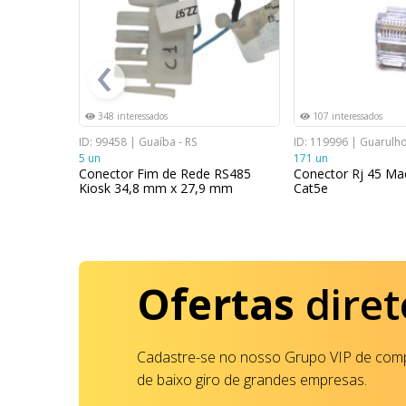
‹
348 interessados
107 interessados
ID: 99458 | Guaíba - RS
ID: 119996 | Guarulho
5 un
171 un
CS DRIVE-
Conector Fim de Rede RS485
Conector Rj 45 Ma
0AA0
Kiosk 34,8 mm x 27,9 mm
Cat5e
Ofertas
diret
Cadastre-se no nosso Grupo VIP de comp
de baixo giro de grandes empresas.