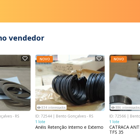
mo vendedor
NOVO
NOVO
834 interessados
886 interessados
çalves - RS
ID: 72544 | Bento Gonçalves - RS
ID: 72566 | Bent
1 lote
1 lote
Anéis Retenção Interno e Externo
CATRACA ANTI
TFS 35