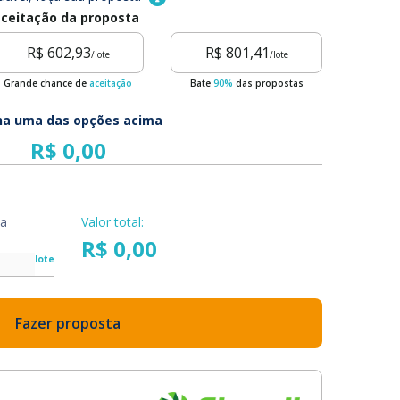
ceitação da proposta
R$ 602,93
R$ 801,41
/lote
/lote
Grande chance de
aceitação
Bate
90%
das propostas
ha uma das opções acima
da
Valor total:
R$ 0,00
lote
Fazer proposta