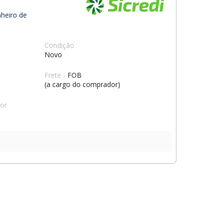
nheiro de
Condição
Novo
Frete -
FOB
(a cargo do comprador)
dor