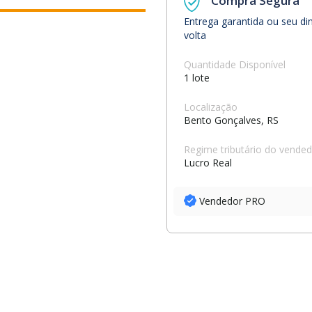
Compra Segura
Entrega garantida ou seu di
volta
Quantidade Disponível
1 lote
Localização
Bento Gonçalves, RS
Regime tributário do vende
Lucro Real
Vendedor PRO