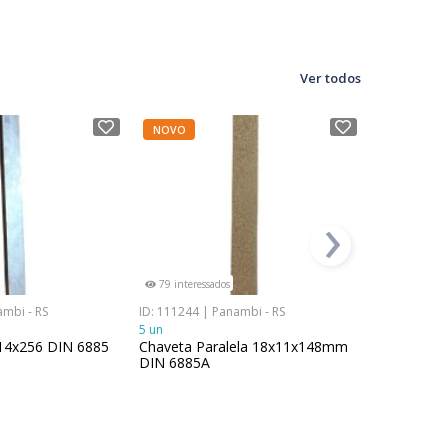
Ver todos
NOVO
NOVO
›
79 interessados
394 interes
ambi - RS
ID: 111244 | Panambi - RS
ID: 96218 | 
5 un
28 un
14x256 DIN 6885
Chaveta Paralela 18x11x148mm
Chaveta R
DIN 6885A
x 17mm Aç