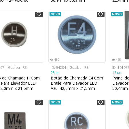
dor - 24 VDC 60,
30,9mmx 30,9mm
22,4mm 
NOVO
NOVO
430
425
207 | Guaíba - RS
ID: 94204 | Guaíba - RS
ID: 101977
25 un
13 un
o de Chamada H Com
Botão de Chamada E4 Com
Painel d
e Para Elevador LED
Braile Para Elevador LED
Elevador
 42,0mm x 21,5mm
Azul 42,0mm x 21,5mm
50,4mm 
NOVO
NOVO