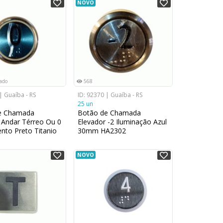
NOVO
sado
568
| Guaíba - RS
ID: 92370 | Guaíba - RS
25 un
e Chamada
Botão de Chamada
 Andar Térreo Ou 0
Elevador -2 Iluminação Azul
to Preto Titanio
30mm HA2302
NOVO