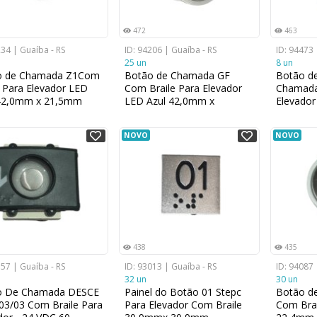
472
463
234 | Guaíba - RS
ID: 94206 | Guaíba - RS
ID: 94473 
25 un
8 un
o de Chamada Z1Com
Botão de Chamada GF
Botão d
e Para Elevador LED
Com Braile Para Elevador
Chamada
 42,0mm x 21,5mm
LED Azul 42,0mm x
Elevador
21,5mm
23,6mm
NOVO
NOVO
438
435
157 | Guaíba - RS
ID: 93013 | Guaíba - RS
ID: 94087 
32 un
30 un
o De Chamada DESCE
Painel do Botão 01 Stepc
Botão d
3/03 Com Braile Para
Para Elevador Com Braile
Com Brai