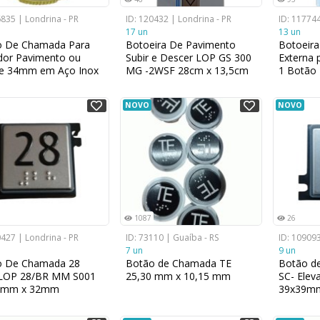
6835 | Londrina - PR
ID: 120432 | Londrina - PR
ID: 117744
17 un
13 un
o De Chamada Para
Botoeira De Pavimento
Botoeira
dor Pavimento ou
Subir e Descer LOP GS 300
Externa 
ne 34mm em Aço Inox
MG -2WSF 28cm x 13,5cm
1 Botão
NOVO
NOVO
1087
26
0427 | Londrina - PR
ID: 73110 | Guaíba - RS
ID: 109093
7 un
9 un
o De Chamada 28
Botão de Chamada TE
Botão d
LOP 28/BR MM S001
25,30 mm x 10,15 mm
SC- Elev
2mm x 32mm
39x39m