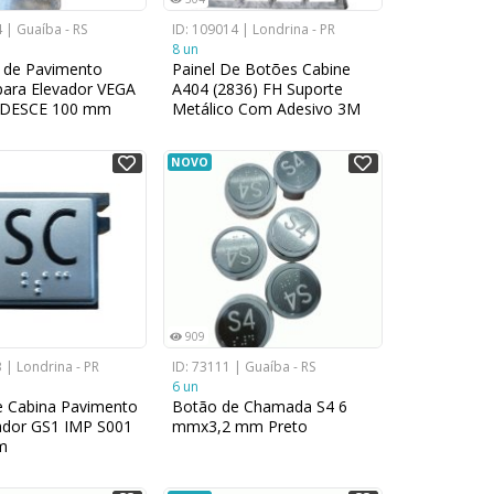
 | Guaíba - RS
ID: 109014 | Londrina - PR
8 un
 de Pavimento
Painel De Botões Cabine
para Elevador VEGA
A404 (2836) FH Suporte
 DESCE 100 mm
Metálico Com Adesivo 3M
NOVO
909
 | Londrina - PR
ID: 73111 | Guaíba - RS
6 un
e Cabina Pavimento
Botão de Chamada S4 6
ador GS1 IMP S001
mmx3,2 mm Preto
m