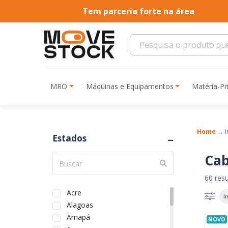
Tem parceria forte na área
MRO
Máquinas e Equipamentos
Matéria-P
Home
→
I
Estados
Cab
60 res
Acre
I
Alagoas
Amapá
NOVO