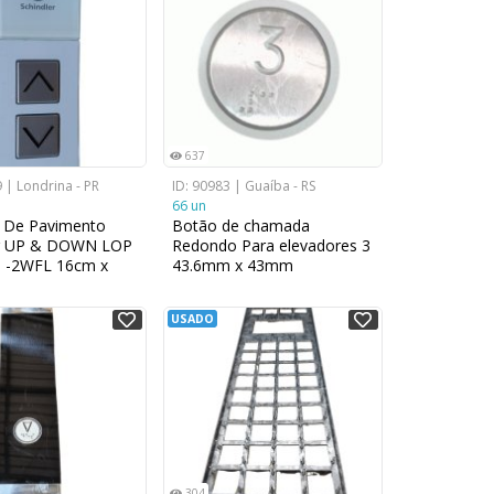
637
 | Londrina - PR
ID: 90983 | Guaíba - RS
66 un
a De Pavimento
Botão de chamada
er UP & DOWN LOP
Redondo Para elevadores 3
P -2WFL 16cm x
43.6mm x 43mm
USADO
304