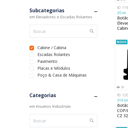
Rio Grande do Sul
Soleira
ID: 11
Subcategorias
Rondônia
Teto
20 un
em Elevadores e Escadas Rolantes
Roraima
Ventilação
Botã
Eleva
Santa Catarina
Cabi
São Paulo
Sergipe
NOVO
Tocantins
Cabine / Cabina
Escadas Rolantes
Pavimento
Placas e Módulos
Poço & Casa de Máquinas
18
Categorias
ID: 12
316 un
Botã
em Insumos Industriais
COP/
CZ 3