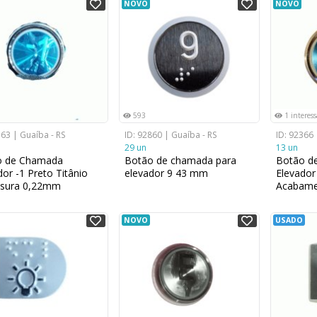
NOVO
NOVO
593
1 interes
363 | Guaíba - RS
ID: 92860 | Guaíba - RS
ID: 92366 
29 un
13 un
o de Chamada
Botão de chamada para
Botão d
dor -1 Preto Titânio
elevador 9 43 mm
Elevador
ssura 0,22mm
Acabamen
NOVO
USADO