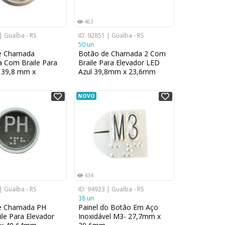
463
| Guaíba - RS
ID: 92851 | Guaíba - RS
50 un
e Chamada
Botão de Chamada 2 Com
 Com Braile Para
Braile Para Elevador LED
 39,8 mm x
Azul 39,8mm x 23,6mm
NOVO
434
| Guaíba - RS
ID: 94923 | Guaíba - RS
38 un
e Chamada PH
Painel do Botão Em Aço
le Para Elevador
Inoxidável M3- 27,7mm x