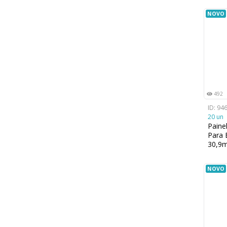
NOVO
492
ID: 94
20 un
Paine
Para 
30,9
NOVO