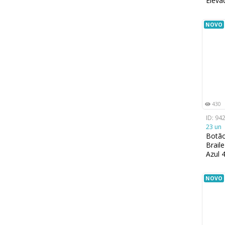
Eleva
NOVO
430
ID: 94
23 un
Botã
Brail
Azul
NOVO