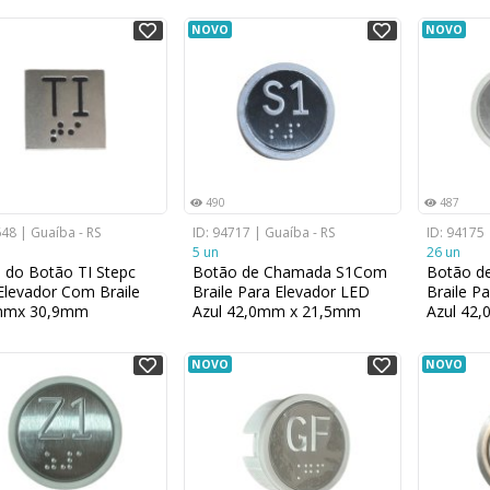
NOVO
NOVO
490
487
648 | Guaíba - RS
ID: 94717 | Guaíba - RS
ID: 94175 
5 un
26 un
l do Botão TI Stepc
Botão de Chamada S1Com
Botão d
Elevador Com Braile
Braile Para Elevador LED
Braile P
mmx 30,9mm
Azul 42,0mm x 21,5mm
Azul 42
NOVO
NOVO