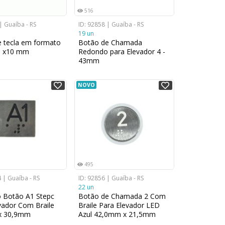
516
| Guaíba - RS
ID: 92858 | Guaíba - RS
19 un
 tecla em formato
Botão de Chamada
 x10 mm
Redondo para Elevador 4 -
43mm
NOVO
495
 | Guaíba - RS
ID: 92856 | Guaíba - RS
22 un
o Botão A1 Stepc
Botão de Chamada 2 Com
vador Com Braile
Braile Para Elevador LED
x 30,9mm
Azul 42,0mm x 21,5mm