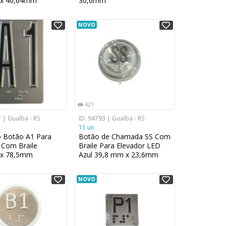
x 40,64mm
30,6mm
NOVO
421
 | Guaíba - RS
ID: 94793 | Guaíba - RS
11 un
o Botão A1 Para
Botão de Chamada SS Com
 Com Braile
Braile Para Elevador LED
x 78,5mm
Azul 39,8 mm x 23,6mm
NOVO