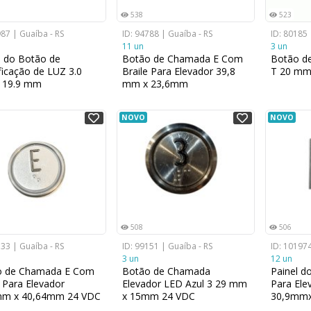
538
523
987 | Guaíba - RS
ID: 94788 | Guaíba - RS
ID: 80185 
11 un
3 un
l do Botão de
Botão de Chamada E Com
Botão de
ificação de LUZ 3.0
Braile Para Elevador 39,8
T 20 mm
 19.9 mm
mm x 23,6mm
NOVO
NOVO
508
506
333 | Guaíba - RS
ID: 99151 | Guaíba - RS
ID: 101974
3 un
12 un
o de Chamada E Com
Botão de Chamada
Painel d
e Para Elevador
Elevador LED Azul 3 29 mm
Para Ele
mm x 40,64mm 24 VDC
x 15mm 24 VDC
30,9mm