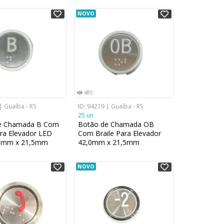
NOVO
485
| Guaíba - RS
ID: 94219 | Guaíba - RS
25 un
e Chamada B Com
Botão de Chamada OB
ara Elevador LED
Com Braile Para Elevador
,0mm x 21,5mm
42,0mm x 21,5mm
NOVO