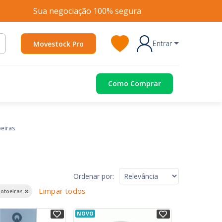
Sua negociação 100% segura
Entrar
Movestock Pro
Como Comprar
eiras
Ordenar por:
Limpar todos
Botoeiras
NOVO