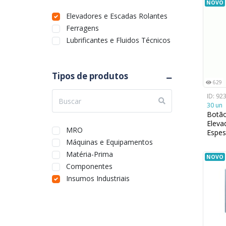
NOVO
Elevadores e Escadas Rolantes
Ferragens
Lubrificantes e Fluidos Técnicos
Tipos de produtos
629
ID: 92
30 un
Botã
Eleva
MRO
Espe
Máquinas e Equipamentos
Matéria-Prima
NOVO
Componentes
Insumos Industriais