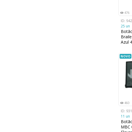
476
ID: 94
25 un
Botã
Brail
Azul
NOVO
460
ID: 93
11 un
Botã
MBC 0