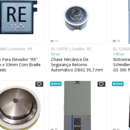
14
29
6880 | Londrina - PR
ID: 120755 | Guaíba - RS
ID: 120429
50 un
149 un
 Para Elevador "RE"
Chave Mecânica De
Botoeir
 x 33mm Com Braille
Segurança Retorno
Schindl
ado
Automático DB02 39,7 mm
GS 300 
x 26,7 mm
6,5cm
NOVO
NOVO
46
95