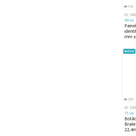
542
ID: 94
49 un
Paine
ident
mm x
NOVO
509
ID: 94
15 un
Botã
Brail
22,4