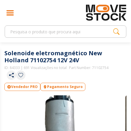
Solenoide eletromagnético New
Holland 71102754 12V 24V
ID:
84333
| 691 Visualizações no total
Part Number: 71102754
Vendedor PRO
Pagamento Seguro