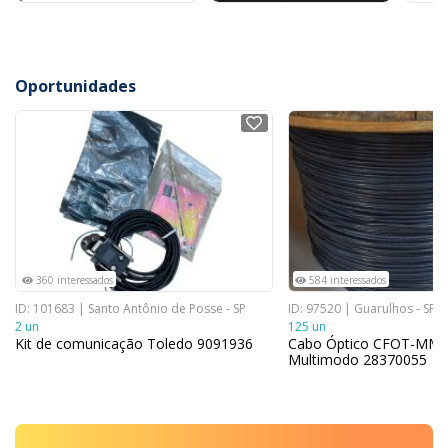
Oportunidades
NOVO
NOVO
360 interessados
584 interessados
ID: 101683 | Santo Antônio de Posse - SP
ID: 97520 | Guarulhos - SP
2 un
125 un
Kit de comunicação Toledo 9091936
Cabo Óptico CFOT-MM-E
Multimodo 28370055