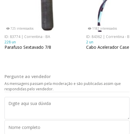
725 interessados
1182 interessados
ID: 83774 | Correntina - BA
ID: 84362 | Correntina - BA
228 un
2 un
Parafuso Sextavado 7/8
Cabo Acelerador Case 8
Pergunte ao vendedor
As mensagens passam pela moderação e são publicadas assim que
respondidas pelo vendedor.