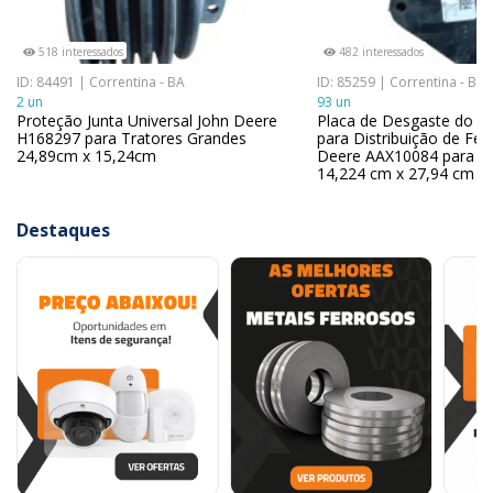
518 interessados
482 interessados
ID: 84491 | Correntina - BA
ID: 85259 | Correntina - BA
2 un
93 un
Proteção Junta Universal John Deere
Placa de Desgaste do Ab
H168297 para Tratores Grandes
para Distribuição de Fert
24,89cm x 15,24cm
Deere AAX10084 para Pl
14,224 cm x 27,94 cm
Destaques