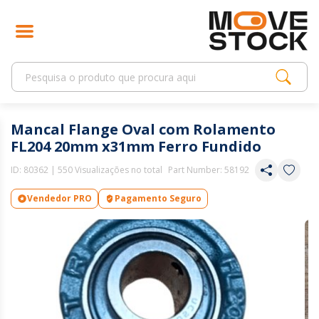
Mancal Flange Oval com Rolamento
FL204 20mm x31mm Ferro Fundido
ID:
80362
| 550 Visualizações no total
Part Number: 58192
Vendedor PRO
Pagamento Seguro