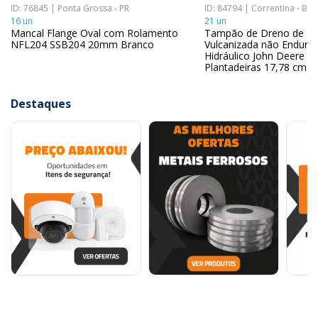
ID: 76845 | Ponta Grossa - PR
ID: 84794 | Correntina - BA
16 un
21 un
Mancal Flange Oval com Rolamento
Tampão de Dreno de Bo
NFL204 SSB204 20mm Branco
Vulcanizada não Endurec
Hidráulico John Deere 
Plantadeiras 17,78 cm x
Destaques