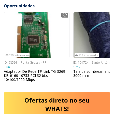
Oportunidades
NOVO
NOVO
299 interessados
819 interessados
ID: 98591 | Ponta Grossa - PR
ID: 101724 | Santo Antônio 
3 un
1 m2
Adaptador De Rede TP-Link TG-3269
Tela de sombreamento 
KB-6160 10753 PCI 32 bits
3000 mm
10/100/1000 Mbps
Ofertas
direto no seu
WHATS!