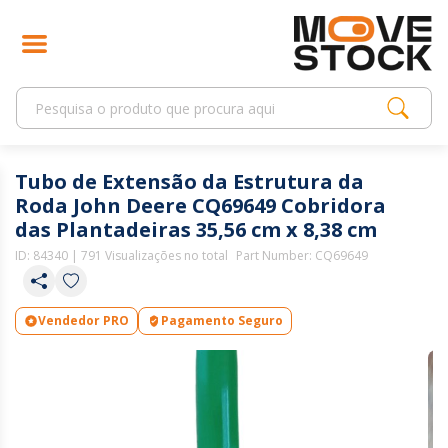
Tubo de Extensão da Estrutura da
Roda John Deere CQ69649 Cobridora
das Plantadeiras 35,56 cm x 8,38 cm
ID:
84340
| 791 Visualizações no total
Part Number: CQ69649
Vendedor PRO
Pagamento Seguro