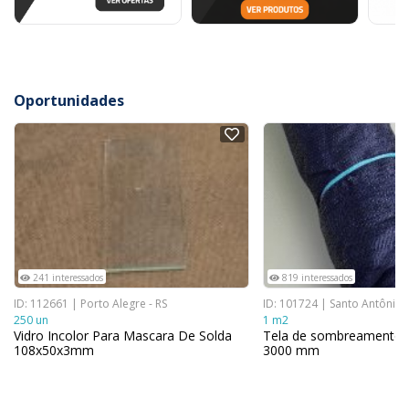
Oportunidades
NOVO
NOVO
241 interessados
819 interessados
ID: 112661 | Porto Alegre - RS
ID: 101724 | Santo Antônio 
250 un
1 m2
Vidro Incolor Para Mascara De Solda
Tela de sombreamento 
108x50x3mm
3000 mm