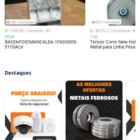
389 interessados
837 interessados
ID: 103238 | Panambi - RS
ID: 83752 | Correntina - BA
20 un
1 un
BASEAPOIOMANCALEA-1FASN509-
Tensor Corre New Holla
511GALV
Metal para Linha Pesad
Destaques