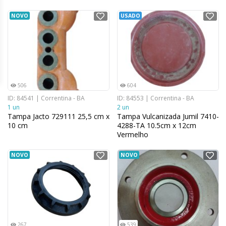
NOVO
USADO
506
604
ID: 84541 | Correntina - BA
ID: 84553 | Correntina - BA
1 un
2 un
Tampa Jacto 729111 25,5 cm x
Tampa Vulcanizada Jumil 7410-
10 cm
4288-TA 10.5cm x 12cm
Vermelho
NOVO
NOVO
267
539