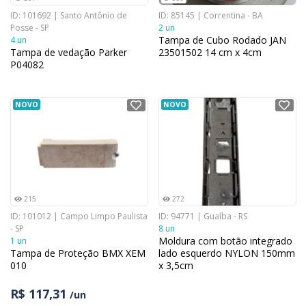
ID: 101692 | Santo Antônio de
ID: 85145 | Correntina - BA
Posse - SP
2 un
Tampa de Cubo Rodado JAN
4 un
Tampa de vedação Parker
23501502 14 cm x 4cm
P04082
NOVO
NOVO
215
272
ID: 101012 | Campo Limpo Paulista
ID: 94771 | Guaíba - RS
- SP
8 un
Moldura com botão integrado
1 un
Tampa de Proteção BMX XEM
lado esquerdo NYLON 150mm
010
x 3,5cm
R$ 117,31
/un