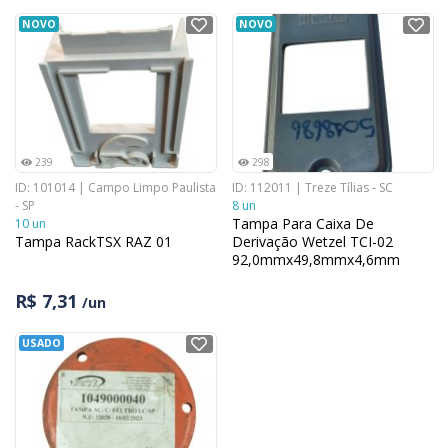
NOVO
NOVO
239
298
ID: 101014 | Campo Limpo Paulista
ID: 112011 | Treze Tílias - SC
- SP
8 un
Tampa Para Caixa De
10 un
Tampa RackTSX RAZ 01
Derivação Wetzel TCI-02
92,0mmx49,8mmx4,6mm
R$ 7,31
/un
USADO