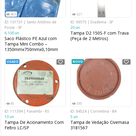
403
321
ID: 101731 | Santo Antônio de
ID: 93575 | Diadema - SP
Posse - SP
20 un
Tampa D2 150S-F com Trava
6.100 un
Saco Plástico PE Azul com
(Peça de 2 Metros)
Tampa Mini Combo –
1350mmx750mmx0,10mm
USADO
NOVO
85
330
ID: 111394 | Panambi - RS
ID: 84524 | Correntina - BA
10 un
5 un
Tampa De Acionamento Com
Tampa de Vedação Civemasa
Feltro LC/SP
3181567