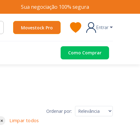
Sua negociação 100% segura
Entrar
Movestock Pro
Como Comprar
Ordenar por:
Limpar todos