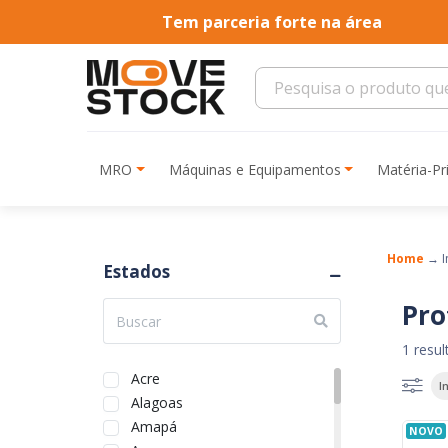
Tem parceria forte na área
MRO
Máquinas e Equipamentos
Matéria-P
Home
→
I
Estados
Pro
1 resu
Acre
I
Alagoas
Amapá
NOVO