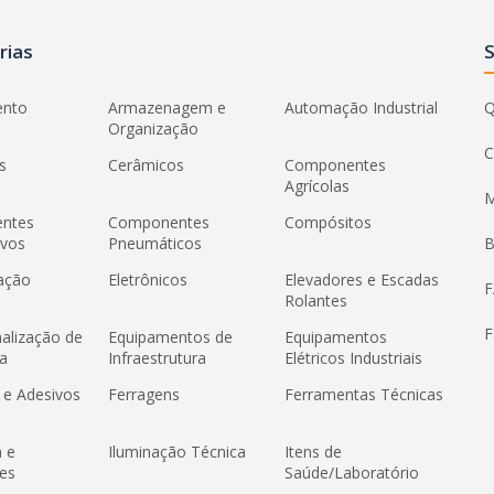
rias
ento
Armazenagem e
Automação Industrial
Q
Organização
C
s
Cerâmicos
Componentes
Agrícolas
M
ntes
Componentes
Compósitos
ivos
Pneumáticos
B
ação
Eletrônicos
Elevadores e Escadas
Rolantes
F
nalização de
Equipamentos de
Equipamentos
a
Infraestrutura
Elétricos Industriais
 e Adesivos
Ferragens
Ferramentas Técnicas
a e
Iluminação Técnica
Itens de
es
Saúde/Laboratório