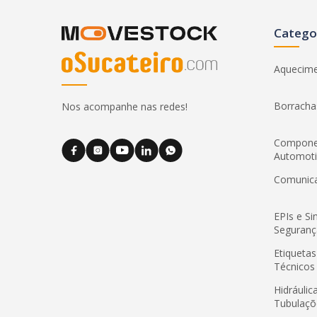
Catego
Aquecim
Borracha
Nos acompanhe nas redes!
Compone
Automot
Comunic
EPIs e Si
Seguranç
Etiquetas
Técnicos
Hidráulic
Tubulaçõ