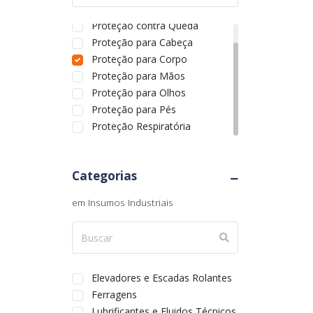
Rio Grande do Sul
Proteção Auditiva
Rondônia
Proteção contra Queda
Roraima
Proteção para Cabeça
Santa Catarina
Proteção para Corpo
São Paulo
Proteção para Mãos
Sergipe
Proteção para Olhos
Tocantins
Proteção para Pés
Proteção Respiratória
Categorias
em Insumos Industriais
Elevadores e Escadas Rolantes
Ferragens
Lubrificantes e Fluidos Técnicos