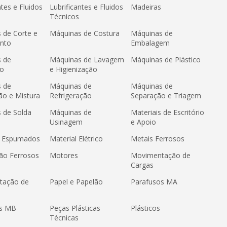
ntes e Fluidos
Lubrificantes e Fluidos
Madeiras
Técnicos
 de Corte e
Máquinas de Costura
Máquinas de
nto
Embalagem
 de
Máquinas de Lavagem
Máquinas de Plástico
ão
e Higienização
 de
Máquinas de
Máquinas de
ão e Mistura
Refrigeração
Separação e Triagem
 de Solda
Máquinas de
Materiais de Escritório
Usinagem
e Apoio
s Espumados
Material Elétrico
Metais Ferrosos
ão Ferrosos
Motores
Movimentação de
Cargas
tação de
Papel e Papelão
Parafusos MA
os MB
Peças Plásticas
Plásticos
Técnicas