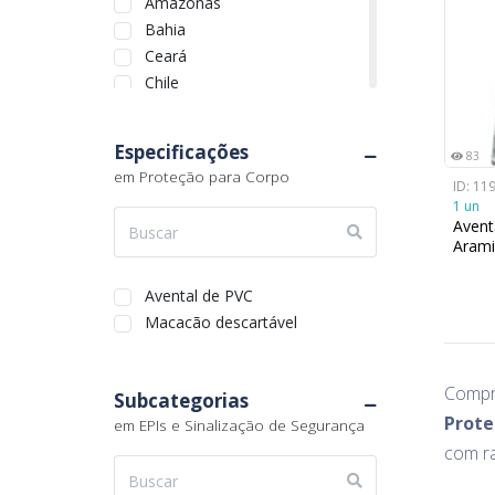
Amazonas
Bahia
Ceará
Chile
Distrito Federal
Espírito Santo
Especificações
83
Goiás
em Proteção para Corpo
ID: 11
Maranhão
1 un
Mato Grosso
Avent
Mato Grosso do Sul
Aram
Minas Gerais
Pará
Avental de PVC
Paraíba
Macacão descartável
Paraná
Pernambuco
Comp
Subcategorias
Piauí
Prote
em EPIs e Sinalização de Segurança
Quebec
com ra
Rio de Janeiro
Rio Grande do Norte