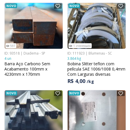
NOVO
NOVO
597
1 interessado
ID: 93518 | Diadema - SP
ID: 111923 | Blumenau - SC
4 un
3.864 kg
Barra Aço Carbono Sem
Bobina Slitter teflon com
Acabamento 100mm x
película SAE 1006/1008 0,4mm
4230mm x 170mm
Com Larguras diversas
R$ 4,00
/kg
NOVO
NOVO