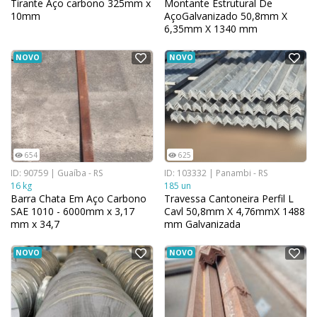
Tirante Aço carbono 325mm x
Montante Estrutural De
10mm
AçoGalvanizado 50,8mm X
6,35mm X 1340 mm
NOVO
NOVO
654
625
ID: 90759 | Guaíba - RS
ID: 103332 | Panambi - RS
16 kg
185 un
Barra Chata Em Aço Carbono
Travessa Cantoneira Perfil L
SAE 1010 - 6000mm x 3,17
Cavl 50,8mm X 4,76mmX 1488
mm x 34,7
mm Galvanizada
NOVO
NOVO