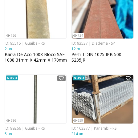
726
724
ID: 95515 | Guaíba - RS
ID: 93537 | Diadema - SP
2 un
12 m
Barra De Aço 1008 Bloco SAE
Perfil I DIN 1025 IPB 500
1008 31mm X 42mm X 170mm
S235JR
NOVO
NOVO
686
659
ID: 99266 | Guaíba - RS
ID: 103377 | Panambi - RS
5 un
314 un