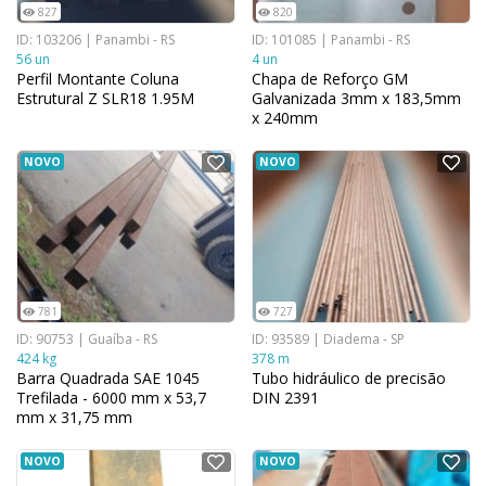
827
820
ID: 103206 | Panambi - RS
ID: 101085 | Panambi - RS
56 un
4 un
Perfil Montante Coluna
Chapa de Reforço GM
Estrutural Z SLR18 1.95M
Galvanizada 3mm x 183,5mm
x 240mm
NOVO
NOVO
781
727
ID: 90753 | Guaíba - RS
ID: 93589 | Diadema - SP
424 kg
378 m
Barra Quadrada SAE 1045
Tubo hidráulico de precisão
Trefilada - 6000 mm x 53,7
DIN 2391
mm x 31,75 mm
NOVO
NOVO