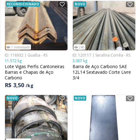
RECONDICIONADO
NOVO
1 interessado
240
ID: 118932 | Guaíba - RS
ID: 120117 | Serafina Corrêa - RS
11.572 kg
3.007 kg
Lote Vigas Perfis Cantoneiras
Barra de Aço Carbono SAE
Barras e Chapas de Aço
12L14 Sextavado Corte Livre
Carbono
3/4
R$ 3,50
/kg
NOVO
NOVO