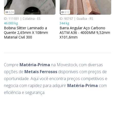
624
612
ID: 111931 | Colatina - ES
ID: 90767 | Guaíba - RS
46.000 kg
344 kg
Bobina Slitter Laminado a
Barra Angular Aço Carbono
Quente 2,65mm X 108mm
ASTM A36 - 4000MM 9,52mm
Material Civil 300
X101,6mm
Arcelor/Gerdau
Compre
Matéria-Prima
na Movestock, com diversas
opções de
Metais Ferrosos
disponíveis com preços de
oportunidade. Aqui você encontra preços competitivos e
negocia com rapidez para adquirir
Matéria-Prima
com
eficiência e segurança.