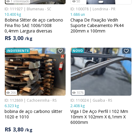
1 interessado
50
ID: 111927 | Blumenau - SC
ID: 100078 | Londrina - PR
10.400 kg
1.686 un
Bobina Slitter de aço carbono
Chapa De Fixação Vedih
Fina frio SAE 1006/1008
Suporte Cabeamento Pk44
0,4mm Largura diversas
200mm x 100mm
R$ 3,00
/kg
INDIFERENTE
NOVO
266
1076
ID: 112869 | Cachoeirinha - RS
ID: 110024 | Guaíba - RS
6.323 kg
2.408 kg
bobina de aço carbono slitter
Viga I De Aço Perfil I 102 Mm
1020 e 1010
10mm X 102mm X 6,1mm X
6000mm
R$ 3,80
/kg