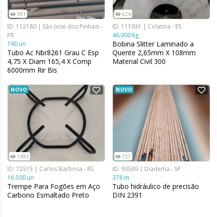
391
624
ID: 112180 | São José dos Pinhais -
ID: 111931 | Colatina - ES
PR
46.000 kg
Bobina Slitter Laminado a
190 un
Tubo Ac Nbr8261 Grau C Esp
Quente 2,65mm X 108mm
4,75 X Diam 165,4 X Comp
Material Civil 300
6000mm Rir Bis
Arcelor/Gerdau
NOVO
NOVO
1493
727
ID: 72515 | Carlos Barbosa - RS
ID: 93589 | Diadema - SP
16.500 un
378 m
Trempe Para Fogões em Aço
Tubo hidráulico de precisão
Carbono Esmaltado Preto
DIN 2391