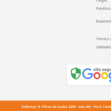
Cargas
Parafus
Rolamen
Térmico 
Utilidade
Endereço: R. Flôres da Cunha, 2205 - sala 401 - Pio X, Caxia