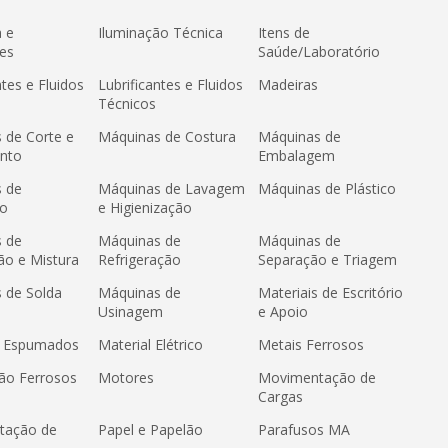
a e
Iluminação Técnica
Itens de
es
Saúde/Laboratório
ntes e Fluidos
Lubrificantes e Fluidos
Madeiras
Técnicos
 de Corte e
Máquinas de Costura
Máquinas de
nto
Embalagem
 de
Máquinas de Lavagem
Máquinas de Plástico
ão
e Higienização
 de
Máquinas de
Máquinas de
ão e Mistura
Refrigeração
Separação e Triagem
 de Solda
Máquinas de
Materiais de Escritório
Usinagem
e Apoio
s Espumados
Material Elétrico
Metais Ferrosos
ão Ferrosos
Motores
Movimentação de
Cargas
tação de
Papel e Papelão
Parafusos MA