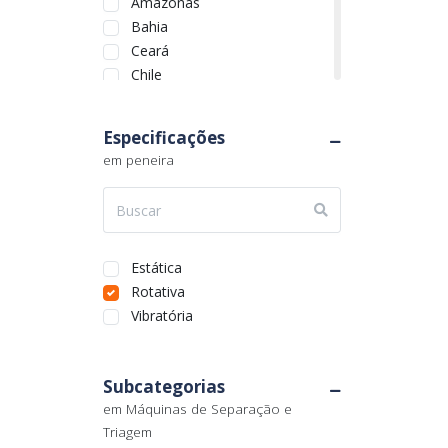
Amazonas
Bahia
Ceará
Chile
Distrito Federal
Espírito Santo
Especificações
Goiás
em peneira
Maranhão
Mato Grosso
Mato Grosso do Sul
Minas Gerais
Pará
Estática
Paraíba
Rotativa
Paraná
Vibratória
Pernambuco
Piauí
Subcategorias
Quebec
em Máquinas de Separação e
Rio de Janeiro
Triagem
Rio Grande do Norte