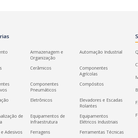
rias
ento
Armazenagem e
Automação Industrial
Q
Organização
C
s
Cerâmicos
Componentes
Agrícolas
M
ntes
Componentes
Compósitos
ivos
Pneumáticos
B
ação
Eletrônicos
Elevadores e Escadas
Rolantes
F
nalização de
Equipamentos de
Equipamentos
a
Infraestrutura
Elétricos Industriais
 e Adesivos
Ferragens
Ferramentas Técnicas