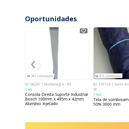
Oportunidades
NOVO
NOVO
‹
381 interessados
819 interessados
R
ID: 96261 | Montenegro - RS
ID: 101724 | Santo An
1 un
SP
a Borracha
Consola Direita Suporte Industrial
1 m2
Bosch 100mm x 495m x 42mm
Tela de sombream
Alumínio Injetado
50% 3000 mm