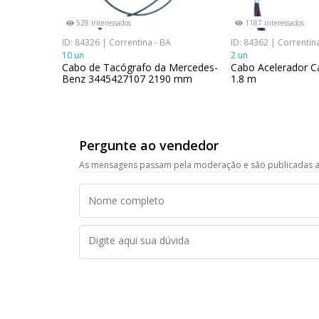
528 interessados
1187 interessados
ID: 84326 | Correntina - BA
ID: 84362 | Correntin
10 un
2 un
Cabo de Tacógrafo da Mercedes-
Cabo Acelerador 
Benz 3445427107 2190 mm
1.8 m
Pergunte ao vendedor
As mensagens passam pela moderação e são publicadas a