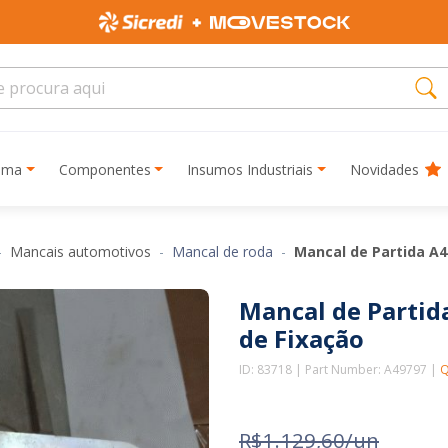
rima
Componentes
Insumos Industriais
Novidades
Mancais automotivos
Mancal de roda
Mancal de Partida A4
Mancal de Partid
de Fixação
ID: 83718 | Part Number: A49797 |
Q
R$1.129,60/un