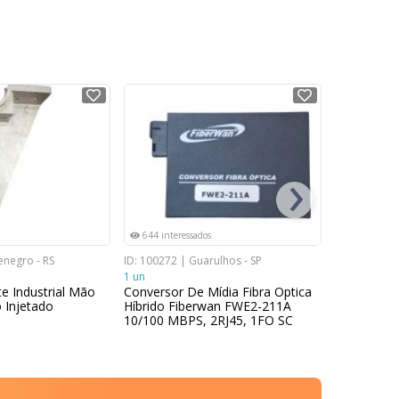
NOVO
NOVO
›
644 interessados
1382 inter
enegro - RS
ID: 100272 | Guarulhos - SP
ID: 100834 | 
1 un
20 un
e Industrial Mão
Conversor De Mídia Fibra Optica
TELA ELE
 Injetado
Híbrido Fiberwan FWE2-211A
ZINCADA 
10/100 MBPS, 2RJ45, 1FO SC
(malha25x2
25m