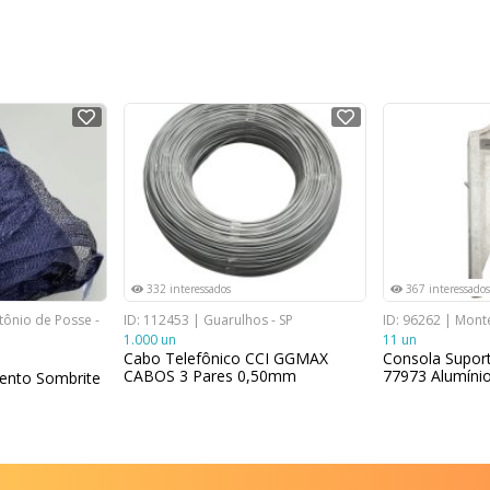
NOVO
NOVO
332 interessados
367 interessados
tônio de Posse -
ID: 112453 | Guarulhos - SP
ID: 96262 | Mont
1.000 un
11 un
Cabo Telefônico CCI GGMAX
Consola Suport
CABOS 3 Pares 0,50mm
77973 Alumínio
ento Sombrite