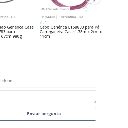
1249 interessados
1016 inter
ntina - BA
ID: 84498 | Correntina - BA
ID: 83737 | 
2 un
1 un
são Genérica Case
Cabo Genérica E158833 para Pá
Válvula Dir
783 para
Carregadeira Case 1.78m x 2cm x
posição 3
 167cm 980g
11cm
Enviar pergunta