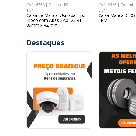
ID: 116758 | Guaíba - RS
ID: 119565 | Colombo
1 un
6 un
Caixa de Mancal Usinada Tipo
Caixa Mancal Cj 09
Bloco com Abas 3Y.0423.R1
FRM
85mm x 42 mm
Destaques