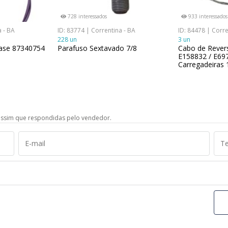
728 interessados
933 interessados
a - BA
ID: 83774 | Correntina - BA
ID: 84478 | Corre
228 un
3 un
Case 87340754
Parafuso Sextavado 7/8
Cabo de Rever
E158832 / E69
Carregadeiras
ssim que respondidas pelo vendedor.