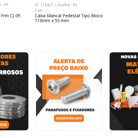
 - PR
ID: 118427 | Guaíba - RS
1 un
 Frm CJ 09
Caixa Mancal Pedestal Tipo Bloco
110mm x 55 mm