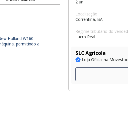
2 un
Localização
Correntina, BA
Regime tributário do vende
Lucro Real
 New Holland W160
 máquina, permitindo a
SLC Agrícola
Loja Oficial na Movesto