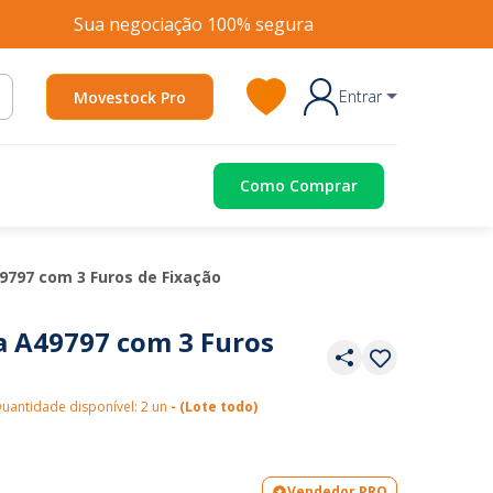
Sua negociação 100% segura
Entrar
Movestock Pro
Como Comprar
9797 com 3 Furos de Fixação
a A49797 com 3 Furos
uantidade disponível: 2 un
- (Lote todo)
Vendedor PRO