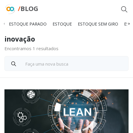
/
BLOG
ESTOQUE PARADO
ESTOQUE
ESTOQUE SEM GIRO
EST
inovação
Encontramos 1 resultados
Faça uma nova busca