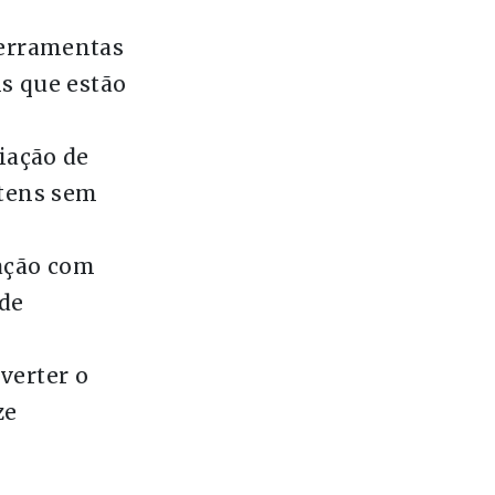
Ferramentas
is que estão
iação de
itens sem
ração com
de
verter o
ze