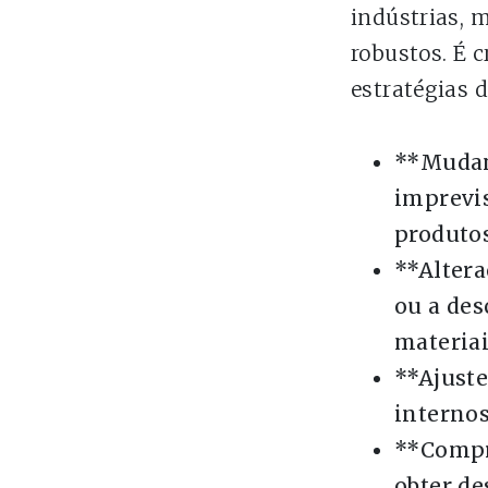
indústrias, 
robustos. É 
estratégias 
**Mudan
imprevi
produto
**Altera
ou a de
materiai
**Ajuste
interno
**Compr
obter d