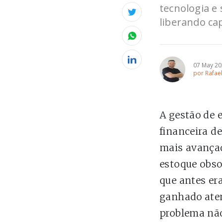
tecnologia e
liberando ca
07 May 2
por Rafael
A gestão de 
financeira d
mais avançad
estoque obso
que antes er
ganhado aten
problema não