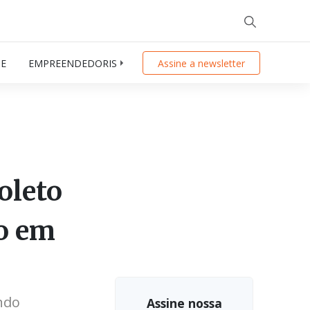
DE
EMPREENDEDORISMO
INDÚSTRIA
Assine a newsletter
ECONOMIA CIRC
oleto
zo em
ndo
Assine nossa