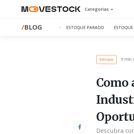
Categorias
/
BLOG
ESTOQUE PARADO
ESTOQUE
9 min d
Estoque
Como a
Indust
Oport
Descubra com