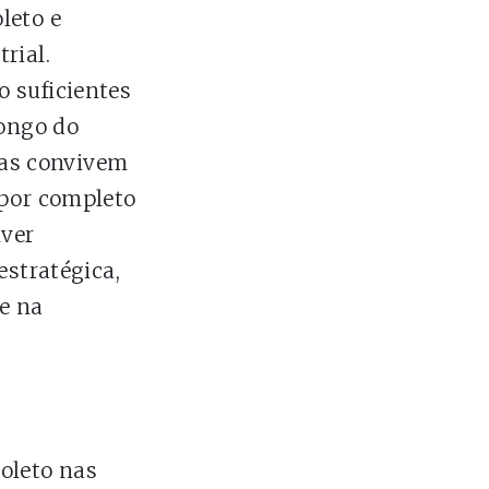
leto e
rial.
 suficientes
longo do
as convivem
 por completo
lver
estratégica,
e na
oleto nas