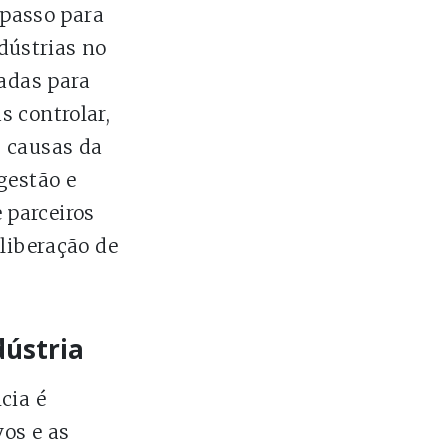
 passo para
dústrias no
zadas para
s controlar,
s causas da
gestão e
 parceiros
 liberação de
dústria
cia é
os e as