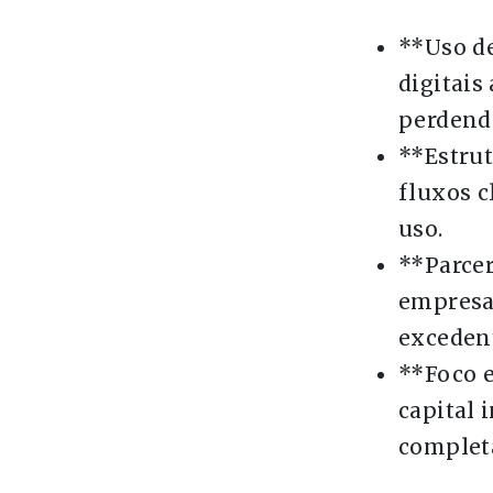
**Uso de
digitais
perdendo
**Estrut
fluxos c
uso.
**Parcer
empresa
excedent
**Foco e
capital 
complet