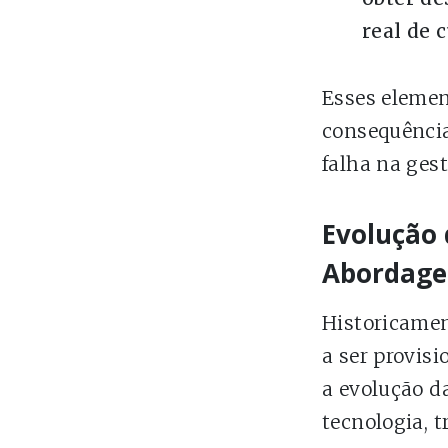
real de 
Esses elemen
consequência
falha na ges
Evolução 
Abordage
Historicamen
a ser provis
a evolução d
tecnologia, 