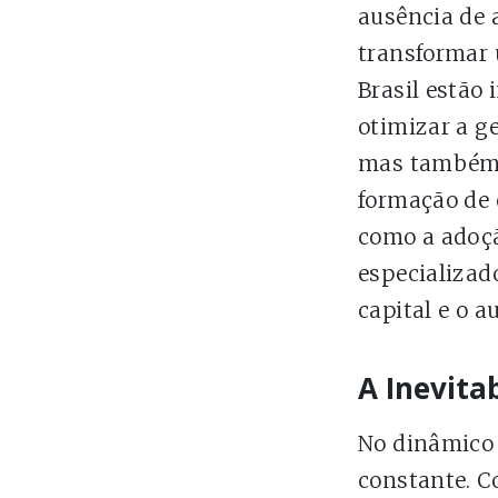
ausência de a
transformar 
Brasil estão
otimizar a g
mas também m
formação de 
como a adoçã
especializad
capital e o a
A Inevita
No dinâmico 
constante. C