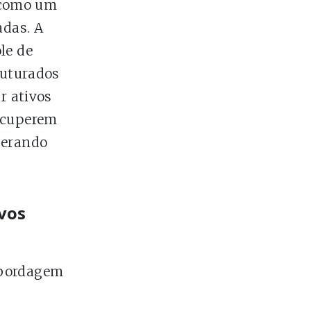
 como um
adas. A
le de
ruturados
r ativos
recuperem
berando
vos
abordagem