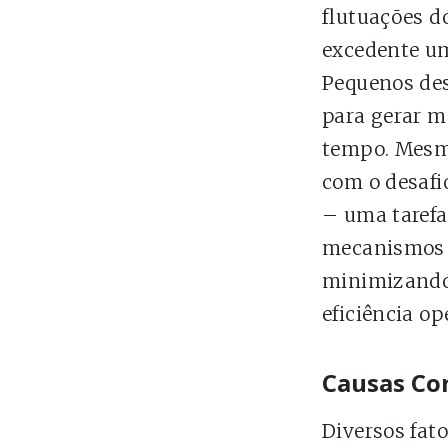
flutuações d
excedente um
Pequenos des
para gerar m
tempo. Mesm
com o desafi
– uma tarefa
mecanismos ef
minimizando 
eficiência op
Causas Co
Diversos fat