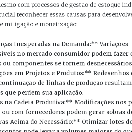
mesmo com processos de gestão de estoque ind
crucial reconhecer essas causas para desenvolv
de mitigação e monetização:
ças Inesperadas na Demanda:** Variações
síveis no mercado consumidor podem fazer
s ou componentes se tornem desnecessários
ções em Projetos e Produtos:** Redesenhos 
scontinuação de linhas de produção resulta
s que perdem sua aplicação.
s na Cadeia Produtiva:** Modificações nos 
s ou com fornecedores podem gerar sobras d
as Acima do Necessário:** Otimizar lotes d
escontos pode levar a volumes maiores do q