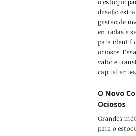
o estoque p
desafio estra
gestão de in
entradas e s
para identifi
ociosos. Ess
valor e tran
capital antes
O Novo Co
Ociosos
Grandes indú
para o estoqu