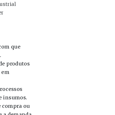
ustrial
er
 com que
.
de produtos
m em
processos
e insumos.
e compra ou
ue a demanda