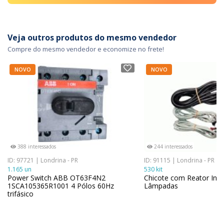
Veja outros produtos do mesmo vendedor
Compre do mesmo vendedor e economize no frete!
NOVO
NOVO
388 interessados
244 interessados
ID: 97721 | Londrina - PR
ID: 91115 | Londrina - PR
1.165 un
530 kit
Power Switch ABB OT63F4N2
Chicote com Reator Intra
1SCA105365R1001 4 Pólos 60Hz
Lâmpadas
trifásico