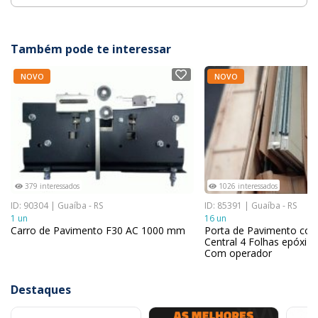
Também pode te interessar
NOVO
NOVO
379 interessados
1026 interessados
ID: 90304 | Guaíba - RS
ID: 85391 | Guaíba - RS
1 un
16 un
Carro de Pavimento F30 AC 1000 mm
Porta de Pavimento com
Central 4 Folhas epóxi 
Com operador
Destaques