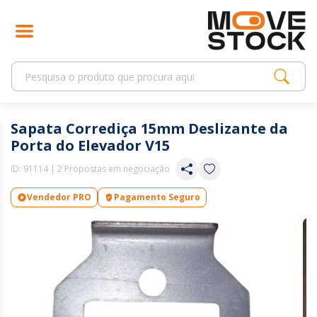
Sapata Corrediça 15mm Deslizante da
Porta do Elevador V15
ID:
91114
| 2 Propostas em negociação
Vendedor PRO
Pagamento Seguro