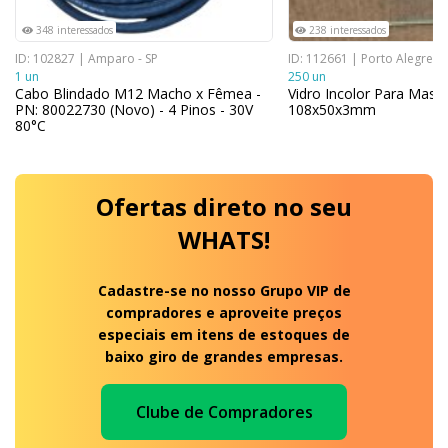
348 interessados
238 interessados
ID: 102827 | Amparo - SP
ID: 112661 | Porto Alegre - 
1 un
250 un
Cabo Blindado M12 Macho x Fêmea -
Vidro Incolor Para Masc
PN: 80022730 (Novo) - 4 Pinos - 30V
108x50x3mm
80°C
Ofertas
direto no seu
WHATS!
Cadastre-se no nosso Grupo VIP de
compradores e aproveite preços
especiais em itens de estoques de
baixo giro de grandes empresas.
Clube de Compradores