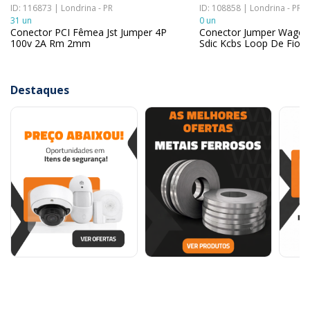
ID: 116873 | Londrina - PR
ID: 108858 | Londrina - PR
31 un
0 un
Conector PCI Fêmea Jst Jumper 4P
Conector Jumper Wago 
100v 2A Rm 2mm
Sdic Kcbs Loop De Fio
Destaques