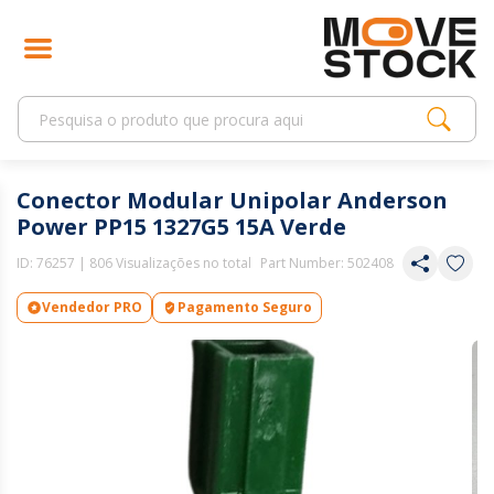
Conector Modular Unipolar Anderson
Power PP15 1327G5 15A Verde
ID:
76257
| 806 Visualizações no total
Part Number: 502408
Vendedor PRO
Pagamento Seguro