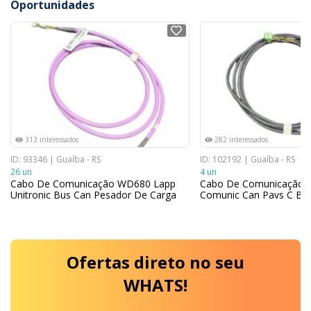
Oportunidades
NOVO
NOVO
313 interessados
282 interessados
ID: 93346 | Guaíba - RS
ID: 102192 | Guaíba - RS
26 un
4 un
Cabo De Comunicação WD680 Lapp
Cabo De Comunicação
Unitronic Bus Can Pesador De Carga
Comunic Can Pavs C Box
Ofertas
direto no seu
WHATS!