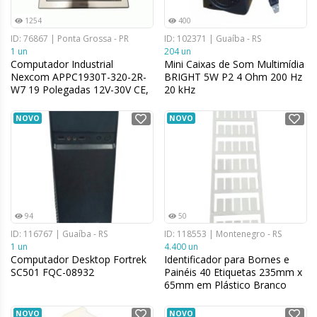
1254
400
ID: 76867 | Ponta Grossa - PR
ID: 102371 | Guaíba - RS
1 un
204 un
Computador Industrial
Mini Caixas de Som Multimídia
Nexcom APPC1930T-320-2R-
BRIGHT 5W P2 4 Ohm 200 Hz
W7 19 Polegadas 12V-30V CE,
20 kHz
FCC, BSMI
NOVO
NOVO
94
50
ID: 116767 | Guaíba - RS
ID: 118553 | Montenegro - RS
1 un
4.400 un
Computador Desktop Fortrek
Identificador para Bornes e
SC501 FQC-08932
Painéis 40 Etiquetas 235mm x
65mm em Plástico Branco
NOVO
NOVO