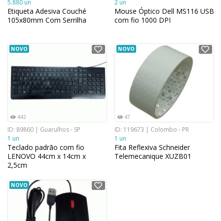
5.880 un
2 un
Etiqueta Adesiva Couché
Mouse Óptico Dell MS116 USB
105x80mm Com Serrilha
com fio 1000 DPI
NOVO
NOVO
442
47
ID: 89860 | Guarulhos - SP
ID: 119673 | Colombo - PR
1 un
1 un
Teclado padrão com fio
Fita Reflexiva Schneider
LENOVO 44cm x 14cm x
Telemecanique XUZB01
2,5cm
NOVO