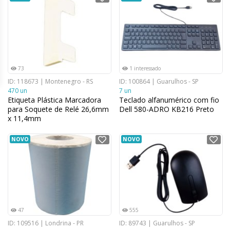
73
1 interessado
ID: 118673 | Montenegro - RS
ID: 100864 | Guarulhos - SP
470 un
7 un
Etiqueta Plástica Marcadora
Teclado alfanumérico com fio
para Soquete de Relé 26,6mm
Dell 580-ADRO KB216 Preto
x 11,4mm
NOVO
NOVO
47
555
ID: 109516 | Londrina - PR
ID: 89743 | Guarulhos - SP