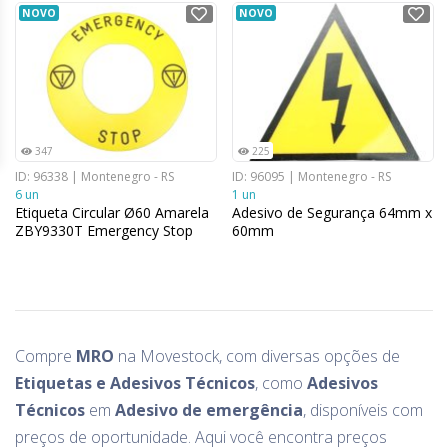
NOVO
NOVO
347
225
ID: 96338 | Montenegro - RS
ID: 96095 | Montenegro - RS
6 un
1 un
Etiqueta Circular Ø60 Amarela
Adesivo de Segurança 64mm x
ZBY9330T Emergency Stop
60mm
Compre
MRO
na Movestock, com diversas opções de
Etiquetas e Adesivos Técnicos
, como
Adesivos
Técnicos
em
Adesivo de emergência
, disponíveis com
preços de oportunidade. Aqui você encontra preços