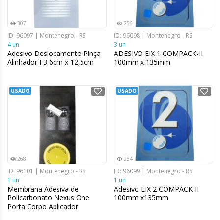
307
256
ID: 96097 | Montenegro - RS
ID: 96098 | Montenegro - RS
4 un
3 un
Adesivo Deslocamento Pinça
ADESIVO EIX 1 COMPACK-II
Alinhador F3 6cm x 12,5cm
100mm x 135mm
USADO
USADO
268
284
ID: 96101 | Montenegro - RS
ID: 96099 | Montenegro - RS
1 un
1 un
Membrana Adesiva de
Adesivo EIX 2 COMPACK-II
Policarbonato Nexus One
100mm x135mm
Porta Corpo Aplicador